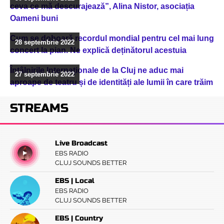
ceva ce mă descurajează”, Alina Nistor, asociația
Oameni buni
Cum se doboară recordul mondial pentru cel mai lung
28 septembrie 2022
concert la pian. Ne explică deținătorul acestuia
Întâlnirile Internaționale de la Cluj ne aduc mai
27 septembrie 2022
aproape de teatru și de identități ale lumii în care trăim
STREAMS
Live Broadcast
EBS RADIO
CLUJ SOUNDS BETTER
EBS | Local
EBS RADIO
CLUJ SOUNDS BETTER
EBS | Country