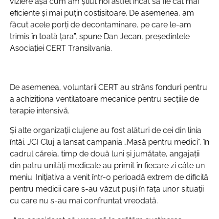
viziere așa cum am știut noi astfel încât să fie cât mai
eficiente și mai puțin costisitoare. De asemenea, am
făcut acele porți de decontaminare, pe care le-am
trimis în toată țara”, spune Dan Jecan, președintele
Asociației CERT Transilvania.
De asemenea, voluntarii CERT au strâns fonduri pentru
a achiziționa ventilatoare mecanice pentru secțiile de
terapie intensivă.
Și alte organizații clujene au fost alături de cei din linia
întâi. JCI Cluj a lansat campania „Masă pentru medici”, în
cadrul căreia, timp de două luni și jumătate, angajații
din patru unități medicale au primit în fiecare zi câte un
meniu. Inițiativa a venit într-o perioadă extrem de dificilă
pentru medicii care s-au văzut puși în fața unor situații
cu care nu s-au mai confruntat vreodată.