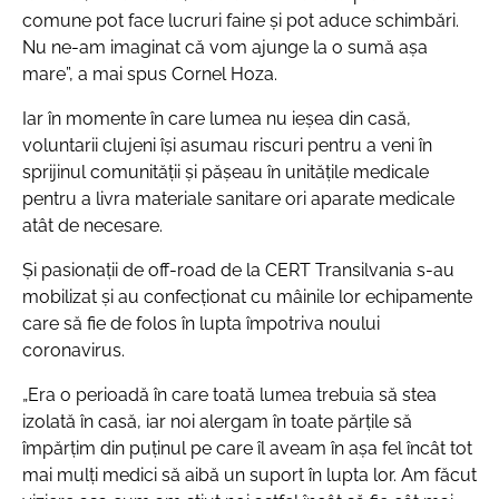
comune pot face lucruri faine și pot aduce schimbări.
Nu ne-am imaginat că vom ajunge la o sumă așa
mare”, a mai spus Cornel Hoza.
Iar în momente în care lumea nu ieșea din casă,
voluntarii clujeni își asumau riscuri pentru a veni în
sprijinul comunității și pășeau în unitățile medicale
pentru a livra materiale sanitare ori aparate medicale
atât de necesare.
Și pasionații de off-road de la CERT Transilvania s-au
mobilizat și au confecționat cu mâinile lor echipamente
care să fie de folos în lupta împotriva noului
coronavirus.
„Era o perioadă în care toată lumea trebuia să stea
izolată în casă, iar noi alergam în toate părțile să
împărțim din puținul pe care îl aveam în așa fel încât tot
mai mulți medici să aibă un suport în lupta lor. Am făcut