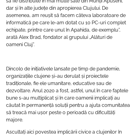
să fie distribuite în mai multe sate din Munții Apuseni,
dar și în alte județe din apropierea Clujului. De
asemenea, am reușit să facem câteva laboratoare de
informatică pe care le-am dotat cu 10 PC-uri complet
echipate, printre care unul în Apahida, de exemplu”,
arată Alex Brad, fondator al grupului „Alături de
oameni Cluj”.
Dincolo de inițiativele lansate pe timp de pandemie,
organizațiile clujene și-au derulat și proiectele
tradiționale, fie ele umanitare, educative sau de
dezvoltare. Anul 2020 a fost, astfel, unul în care faptele
bune s-au multiplicat și în care oamenii implicați au
căutat în permanență soluții pentru a ajuta comunitatea
să treacă mai ușor peste o perioadă cu dificultăți
majore.
Ascultați aici povestea implicării civice a clujenilor în