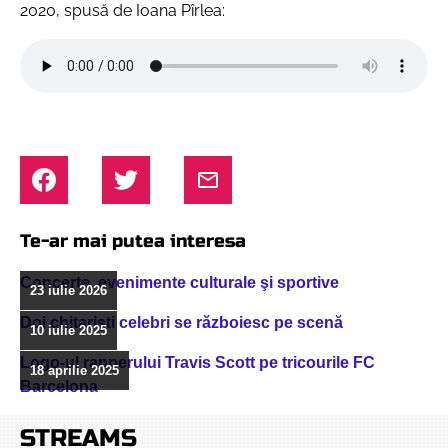
2020, spusă de Ioana Pîrlea:
Te-ar mai putea interesa
Concerte, evenimente culturale şi sportive
23 iulie 2026
Doi chitarişti celebri se războiesc pe scenă
10 iulie 2025
Logo-ul rapperului Travis Scott pe tricourile FC
18 aprilie 2025
Barcelona
STREAMS