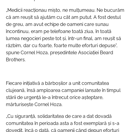
„Medicii reacționau mișto, ne mulțumeau. Ne bucurăm
că am reușit să ajutăm cu cât am putut. A fost destul
de greu, am avut echipe de oameni care sunau
încontinuu, eram pe telefoane toată ziua, în toată
lumea negocieri peste tot și, într-un final, am reușit să
răzbim, dar cu foarte, foarte multe eforturi depuse”,
spune Cornel Hoza, președintele Asociației Beard
Brothers.
Fiecare inițiativă a bărboșilor a unit comunitatea
clujeană, însă amploarea campaniei lansate în timpul
stării de urgență le-a întrecut orice așteptare,
mărturisește Cornel Hoza.
„Cu siguranță, solidaritatea de care a dat dovadă
comunitatea în perioada asta a fost exemplară și s-a
dovedit, încă o dată, că oamenii când depun eforturi