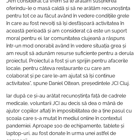
„Am considerat că vrem să le arătăm susținerea
oferindu-le o masă caldă și să ne arătăm recunoștința
pentru tot ce au făcut având în vedere condițiile grele
în care au fost nevoiți să își desfășoară activitatea în
această perioadă și am considerat că este un suport
moral pentru ei. Iar comunitatea clujeană a răspuns
într-un mod onorabil având în vedere situația grea și
am reușit să adunăm resurse suficiente pentru a derula
proiectul. Proiectul a fost și un sprijin pentru afacerile
locale, pentru câteva restaurante cu care am
colaborat și pe care le-am ajutat să își continue
activitatea”, spune Daniel Oltean, președintele JCI Cluj.
Iar după ce și-au arătat recunoștința față de cadrele
medicale, voluntarii JCI au decis să dea o mână de
ajutor copiilor aflați în imposibilitatea de a ține pasul cu
școala care s-a mutat în mediul online în contextul
pandemiei. Aproape 100 de echipamente, tablete și
laptop-uri, au fost donate în urma unei astfel de