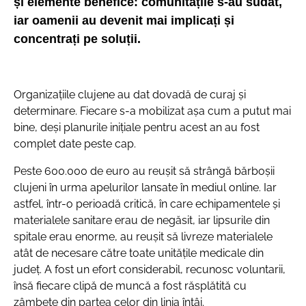
și elemente benefice: comunitățile s-au sudat,
iar oamenii au devenit mai implicați și
concentrați pe soluții.
Organizațiile clujene au dat dovadă de curaj și
determinare. Fiecare s-a mobilizat așa cum a putut mai
bine, deși planurile inițiale pentru acest an au fost
complet date peste cap.
Peste 600.000 de euro au reușit să strângă bărboșii
clujeni în urma apelurilor lansate în mediul online. Iar
astfel, într-o perioadă critică, în care echipamentele și
materialele sanitare erau de negăsit, iar lipsurile din
spitale erau enorme, au reușit să livreze materialele
atât de necesare către toate unitățile medicale din
județ. A fost un efort considerabil, recunosc voluntarii,
însă fiecare clipă de muncă a fost răsplătită cu
zâmbete din partea celor din linia întâi.