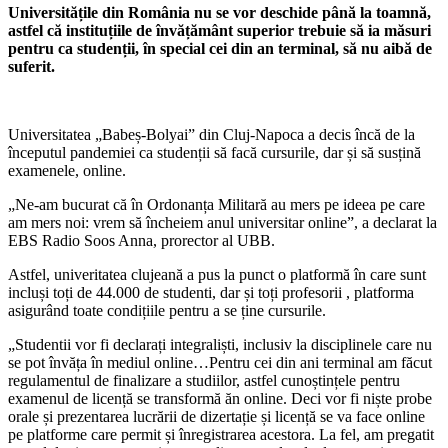
Universitățile din România nu se vor deschide până la toamnă,
astfel că instituțiile de învățământ superior trebuie să ia măsuri
pentru ca studenții, în special cei din an terminal, să nu aibă de
suferit.
Universitatea „Babeș-Bolyai” din Cluj-Napoca a decis încă de la
începutul pandemiei ca studenții să facă cursurile, dar și să susțină
examenele, online.
„Ne-am bucurat că în Ordonanța Militară au mers pe ideea pe care
am mers noi: vrem să încheiem anul universitar online”, a declarat la
EBS Radio Soos Anna, prorector al UBB.
Astfel, univeritatea clujeană a pus la punct o platformă în care sunt
incluși toți de 44.000 de studenti, dar și toți profesorii , platforma
asigurând toate condițiile pentru a se ține cursurile.
„Studentii vor fi declarați integraliști, inclusiv la disciplinele care nu
se pot învăța în mediul online…Pentru cei din ani terminal am făcut
regulamentul de finalizare a studiilor, astfel cunoștințele pentru
examenul de licență se transformă ăn online. Deci vor fi niște probe
orale și prezentarea lucrării de dizertație și licență se va face online
pe platforme care permit și înregistrarea acestora. La fel, am pregatit