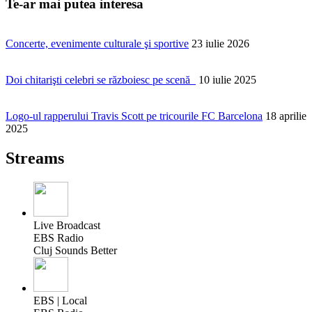
Te-ar mai putea interesa
Concerte, evenimente culturale şi sportive
23 iulie 2026
Doi chitarişti celebri se războiesc pe scenă
10 iulie 2025
Logo-ul rapperului Travis Scott pe tricourile FC Barcelona
18 aprilie
2025
Streams
Live Broadcast
EBS Radio
Cluj Sounds Better
EBS | Local