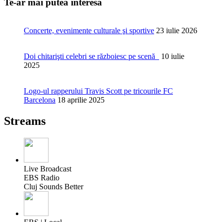
Te-ar mai putea interesa
Concerte, evenimente culturale şi sportive
23 iulie 2026
Doi chitarişti celebri se războiesc pe scenă
10 iulie
2025
Logo-ul rapperului Travis Scott pe tricourile FC
Barcelona
18 aprilie 2025
Streams
Live Broadcast
EBS Radio
Cluj Sounds Better