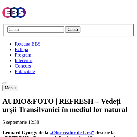
Caută
Reteaua EBS
Echipa
Program
Interviuri
Concurs
Publicitate
Meniu
AUDIO&FOTO | REFRESH – Vedeți
urșii Transilvaniei în mediul lor natural
5 septembrie
12:38
Leonard Gyorgy de la
„Observator de Urși”
descrie la