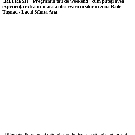
„REFRESH – Programul tău de weekend” cum puteți avea
experiența extraordinară a observării urșilor în zona Băile
Tușnad / Lacul Sfânta Ana.
„Diferența dintre noi și grădinile zoologice este că noi suntem aici