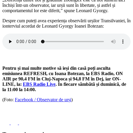
închiși într-un observator, iar urșii sunt în libertate, și astfel și
comportamentul lor este diferit,” spune Leonard Gyorgy.
Despre cum puteți avea experiența observării urșilor Transilvaniei, în
ionterviul acordat de Leonard Gyorgy Ioanei Botezan:
Pentru și mai multe motive să ieși din casă poți asculta
emisiunea REFRESH, cu Ioana Botezan, la EBS Radio, ON
AIR pe 90,4 FM în Cluj-Napoca și 94,8 FM în Dej, iar ON-
LINE, la:
EBS Radio Live
. În fiecare sâmbătă și duminică, de
la 11:00 la 14:00.
(Foto:
Facebook / Observator de urși
)