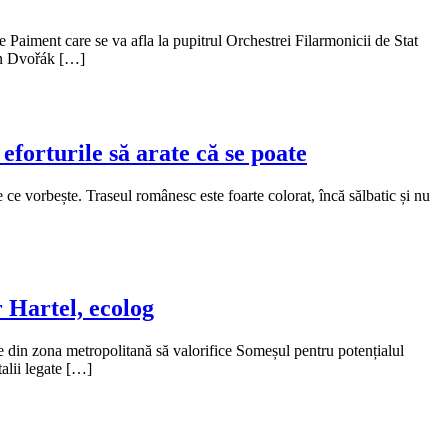
Paiment care se va afla la pupitrul Orchestrei Filarmonicii de Stat
nín Dvořák […]
eforturile să arate că se poate
e vorbește. Traseul românesc este foarte colorat, încă sălbatic și nu
r Hartel, ecolog
le din zona metropolitană să valorifice Someșul pentru potențialul
talii legate […]