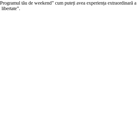
ramul tău de weekend” cum puteți avea experiența extraordinară a obser
 libertate”.