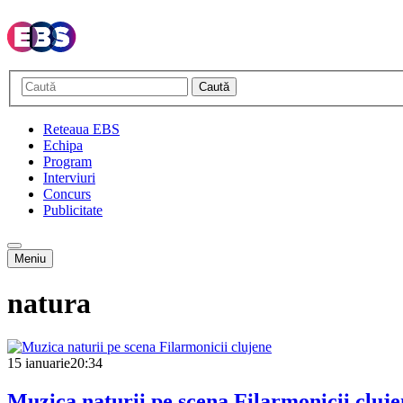
Caută
Reteaua EBS
Echipa
Program
Interviuri
Concurs
Publicitate
Meniu
natura
15 ianuarie
20:34
Muzica naturii pe scena Filarmonicii cluj