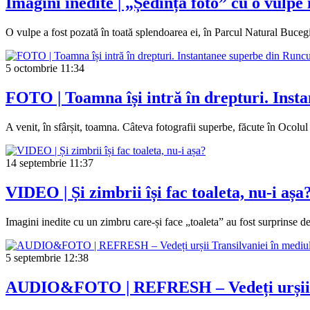
Imagini inedite | „Ședință foto” cu o vulpe
O vulpe a fost pozată în toată splendoarea ei, în Parcul Natural Bucegi
5 octombrie
11:34
FOTO | Toamna își intră în drepturi. Inst
A venit, în sfârșit, toamna. Câteva fotografii superbe, făcute în Ocolu
14 septembrie
11:37
VIDEO | Și zimbrii își fac toaleta, nu-i așa
Imagini inedite cu un zimbru care-și face „toaleta” au fost surprinse 
5 septembrie
12:38
AUDIO&FOTO | REFRESH – Vedeți urșii Tr