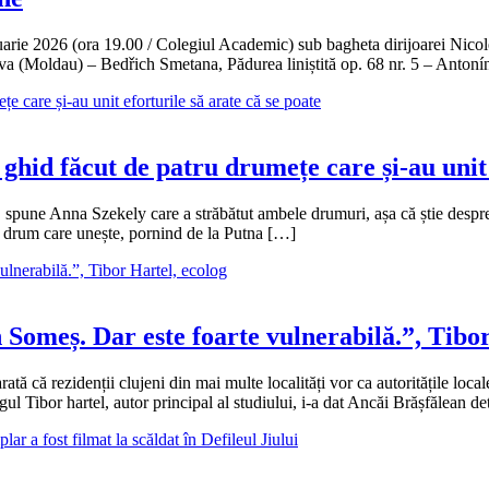
rie 2026 (ora 19.00 / Colegiul Academic) sub bagheta dirijoarei Nicole 
tava (Moldau) – Bedřich Smetana, Pădurea liniștită op. 68 nr. 5 – Anto
ghid făcut de patru drumețe care și-au unit 
pune Anna Szekely care a străbătut ambele drumuri, așa că știe despre c
ui drum care unește, pornind de la Putna […]
n Someș. Dar este foarte vulnerabilă.”, Tibo
tă că rezidenții clujeni din mai multe localități vor ca autoritățile loca
gul Tibor hartel, autor principal al studiului, i-a dat Ancăi Brășfălean de