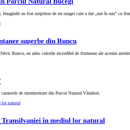
 în Parcul Natural Bucegi
. Imaginile au fost surprinse de un ranger care a dat „nas în nas” cu fru
antanee superbe din Runcu
l Silvic Runcu, ne aduc culorile incredibil de frumoase ale acestui anoti
?
de camerele de monitorizare din Parcul Natural Vânători.
ansilvaniei în mediul lor natural