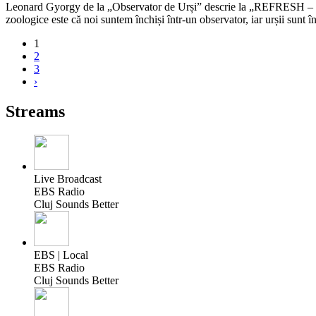
Leonard Gyorgy de la „Observator de Urși” descrie la „REFRESH – Prog
zoologice este că noi suntem închiși într-un observator, iar urșii sunt în
1
2
3
›
Streams
Live Broadcast
EBS Radio
Cluj Sounds Better
EBS | Local
EBS Radio
Cluj Sounds Better