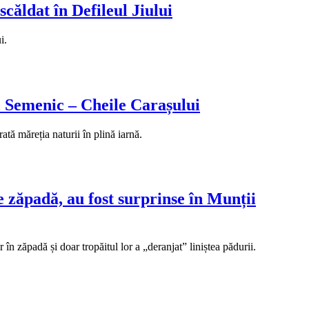
ăldat în Defileul Jiului
i.
l Semenic – Cheile Carașului
tă măreția naturii în plină iarnă.
 zăpadă, au fost surprinse în Munții
n zăpadă și doar tropăitul lor a „deranjat” liniștea pădurii.