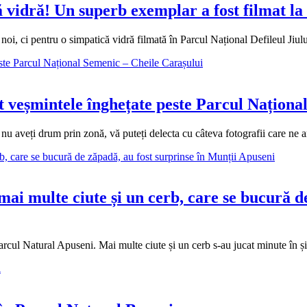
dră! Un superb exemplar a fost filmat la sc
oi, ci pentru o simpatică vidră filmată în Parcul Național Defileul Jiulu
t veșmintele înghețate peste Parcul Naționa
aveți drum prin zonă, vă puteți delecta cu câteva fotografii care ne ara
ai multe ciute și un cerb, care se bucură de
cul Natural Apuseni. Mai multe ciute și un cerb s-au jucat minute în șir î