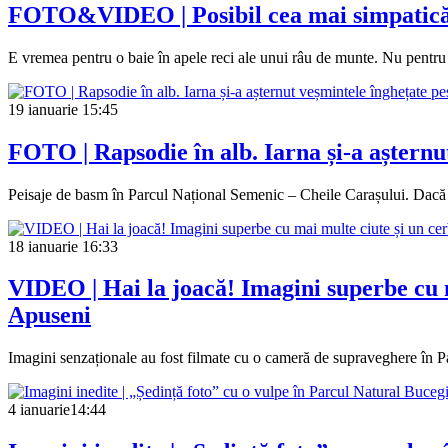
FOTO&VIDEO | Posibil cea mai simpatică vi
E vremea pentru o baie în apele reci ale unui râu de munte. Nu pentru n
19 ianuarie
15:45
FOTO | Rapsodie în alb. Iarna și-a așternu
Peisaje de basm în Parcul Național Semenic – Cheile Carașului. Dacă nu 
18 ianuarie
16:33
VIDEO | Hai la joacă! Imagini superbe cu m
Apuseni
Imagini senzaționale au fost filmate cu o cameră de supraveghere în Par
4 ianuarie
14:44