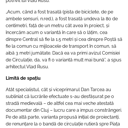
potrivit lui Vlad Rusu:
„Acum, când a fost trasată (pista de biciclete, de pe
ambele sensuri, n.red.), a fost trasată undeva la 80 de
centimetri, față de un metru cât avea în proiect, și
încercăm acum o variantă în care să o lățim, cea
dinspre Central să fie la 1.5 metri și cea dinspre Poștă să
fie la comun cu mijloacele de transport în comun, să
aibă 3 metri jumătate. Dacă ea va primi avizul Comisiei
de Circulație, da, va fi o variantă mult mai bună”, a spus
arhitectul Vlad Rusu.
Limită de spațiu
Atât specialistul, cât și viceprimarul Dan Tarcea au
subliniat că lucrările efectuate s-au desfășurat pe o
stradă medievală – de altfel cea mai veche atestată
documentar din Cluj – lucru care a impus constrângeri.
Pe de altă parte, varianta propusă inițial de proiectanți,
de renunțare la o bandă de circulație rutieră spre Piața