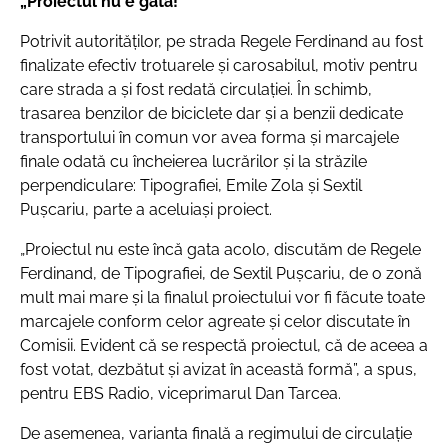
„Proiectul nu e gata!”
Potrivit autorităților, pe strada Regele Ferdinand au fost
finalizate efectiv trotuarele și carosabilul, motiv pentru
care strada a și fost redată circulației. În schimb,
trasarea benzilor de biciclete dar și a benzii dedicate
transportului în comun vor avea forma și marcajele
finale odată cu încheierea lucrărilor și la străzile
perpendiculare: Tipografiei, Emile Zola și Sextil
Pușcariu, parte a aceluiași proiect.
„Proiectul nu este încă gata acolo, discutăm de Regele
Ferdinand, de Tipografiei, de Sextil Pușcariu, de o zonă
mult mai mare și la finalul proiectului vor fi făcute toate
marcajele conform celor agreate și celor discutate în
Comisii. Evident că se respectă proiectul, că de aceea a
fost votat, dezbătut și avizat în această formă”, a spus,
pentru EBS Radio, viceprimarul Dan Tarcea.
De asemenea, varianta finală a regimului de circulație