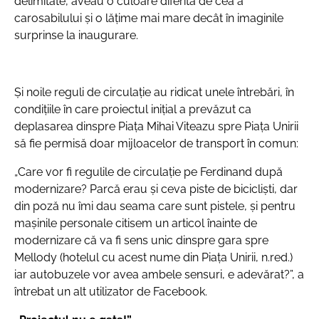
delimitate, aveau o culoare diferită de cea a
carosabilului și o lățime mai mare decât în imaginile
surprinse la inaugurare.
Și noile reguli de circulație au ridicat unele întrebări, în
condițiile în care proiectul inițial a prevăzut ca
deplasarea dinspre Piața Mihai Viteazu spre Piața Unirii
să fie permisă doar mijloacelor de transport în comun:
„Care vor fi regulile de circulație pe Ferdinand după
modernizare? Parcă erau și ceva piste de bicicliști, dar
din poză nu îmi dau seama care sunt pistele, și pentru
mașinile personale citisem un articol înainte de
modernizare că va fi sens unic dinspre gara spre
Mellody (hotelul cu acest nume din Piața Unirii, n.red.)
iar autobuzele vor avea ambele sensuri, e adevărat?”, a
întrebat un alt utilizator de Facebook.