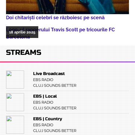
Doi chitarişti celebri se războiesc pe scenă
Logo-ul rapperului Travis Scott pe tricourile FC
18 aprilie 2025
Barcelona
STREAMS
Live Broadcast
EBS RADIO
CLUJ SOUNDS BETTER
EBS | Local
EBS RADIO
CLUJ SOUNDS BETTER
EBS | Country
EBS RADIO
CLUJ SOUNDS BETTER