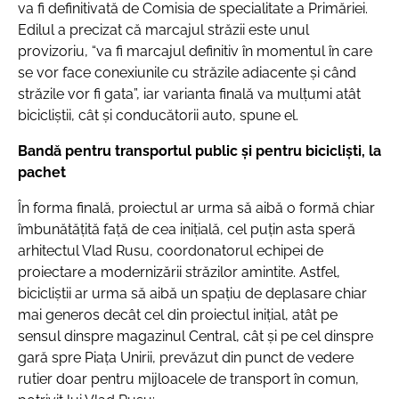
va fi definitivată de Comisia de specialitate a Primăriei.
Edilul a precizat că marcajul străzii este unul
provizoriu, “va fi marcajul definitiv în momentul în care
se vor face conexiunile cu străzile adiacente și când
străzile vor fi gata”, iar varianta finală va mulțumi atât
bicicliștii, cât și conducătorii auto, spune el.
Bandă pentru transportul public și pentru bicicliști, la
pachet
În forma finală, proiectul ar urma să aibă o formă chiar
îmbunătățită față de cea inițială, cel puțin asta speră
arhitectul Vlad Rusu, coordonatorul echipei de
proiectare a modernizării străzilor amintite. Astfel,
bicicliștii ar urma să aibă un spațiu de deplasare chiar
mai generos decât cel din proiectul inițial, atât pe
sensul dinspre magazinul Central, cât și pe cel dinspre
gară spre Piața Unirii, prevăzut din punct de vedere
rutier doar pentru mijloacele de transport în comun,