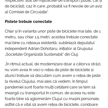
respective, atât de mijloacele de transport public cât și
de bicicliști, caz în care „probabil va fi nevoie de un aviz
al Comisiei de Circulație”.
Pistele trebuie conectate
Chiar și în varianta unor piste de biciclete mai late, de 1
metru, sau chiar 1.5 metri, acestea trebuie conectate
mai bine cu rețeaua existentă, subliniază deputatul
independent Adrian Dohotaru, inițiator al Grupului
„Societate Organizată Sustenabil” din Cluj:
„În ritmul actual, de modernizare doar a câtorva străzi,
nu vom avea în veci o rețea de piste de biciclete și
atunci trebuie să discutăm cum avem o rețea de piste
la nivelul Clujului, mai ales că vedem, în timpul
pandemiei sunt foarte mulți cetățeni care se tem să
meargă cu transportul în comun, de aceea nu este
foarte bine să aglomerăm Clujul cu mașini personale,
astfel că e vital să avem rețea de biciclete, coridoare