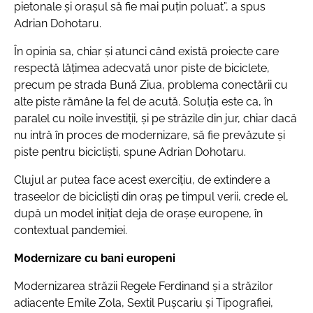
pietonale și orașul să fie mai puțin poluat”, a spus
Adrian Dohotaru.
În opinia sa, chiar și atunci când există proiecte care
respectă lățimea adecvată unor piste de biciclete,
precum pe strada Bună Ziua, problema conectării cu
alte piste rămâne la fel de acută. Soluția este ca, în
paralel cu noile investiții, și pe străzile din jur, chiar dacă
nu intră în proces de modernizare, să fie prevăzute și
piste pentru bicicliști, spune Adrian Dohotaru.
Clujul ar putea face acest exercițiu, de extindere a
traseelor de bicicliști din oraș pe timpul verii, crede el,
după un model inițiat deja de orașe europene, în
contextual pandemiei.
Modernizare cu bani europeni
Modernizarea străzii Regele Ferdinand și a străzilor
adiacente Emile Zola, Sextil Pușcariu și Tipografiei,