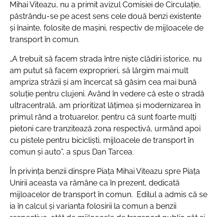
Mihai Viteazu, nu a primit avizul Comisiei de Circulație,
păstrându-se pe acest sens cele două benzi existente
și înainte, folosite de mașini, respectiv de mijloacele de
transport în comun.
„A trebuit să facem strada între niște clădiri istorice, nu
am putut să facem exproprieri, să lărgim mai mult
ampriza străzii și am încercat să găsim cea mai bună
soluție pentru clujeni. Având în vedere că este o stradă
ultracentrală, am prioritizat lățimea și modernizarea în
primul rând a trotuarelor, pentru că sunt foarte mulți
pietoni care tranzitează zona respectivă, urmând apoi
cu pistele pentru bicicliști, mijloacele de transport în
comun și auto”, a spus Dan Tarcea.
În privința benzii dinspre Piața Mihai Viteazu spre Piața
Unirii aceasta va rămâne ca în prezent, dedicată
mijloacelor de transport în comun. Edilul a admis că se
ia în calcul și varianta folosirii la comun a benzii