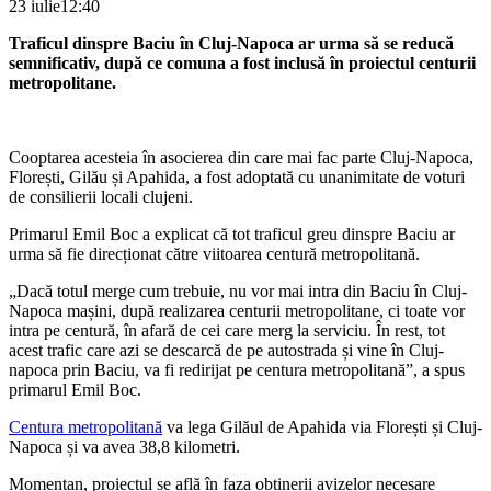
23 iulie
12:40
Traficul dinspre Baciu în Cluj-Napoca ar urma să se reducă
semnificativ, după ce comuna a fost inclusă în proiectul centurii
metropolitane.
Cooptarea acesteia în asocierea din care mai fac parte Cluj-Napoca,
Florești, Gilău și Apahida, a fost adoptată cu unanimitate de voturi
de consilierii locali clujeni.
Primarul Emil Boc a explicat că tot traficul greu dinspre Baciu ar
urma să fie direcționat către viitoarea centură metropolitană.
„Dacă totul merge cum trebuie, nu vor mai intra din Baciu în Cluj-
Napoca mașini, după realizarea centurii metropolitane, ci toate vor
intra pe centură, în afară de cei care merg la serviciu. În rest, tot
acest trafic care azi se descarcă de pe autostrada și vine în Cluj-
napoca prin Baciu, va fi redirijat pe centura metropolitană”, a spus
primarul Emil Boc.
Centura metropolitană
va lega Gilăul de Apahida via Florești și Cluj-
Napoca și va avea 38,8 kilometri.
Momentan, proiectul se află în faza obținerii avizelor necesare