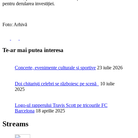
pentru derularea investiției.
Foto: Arhivă
Te-ar mai putea interesa
Concerte, evenimente culturale şi sportive
23 iulie 2026
Doi chitarişti celebri se războiesc pe scenă
10 iulie
2025
Logo-ul rapperului Travis Scott pe tricourile FC
Barcelona
18 aprilie 2025
Streams