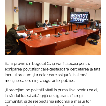
Banii provin din bugetul CJ și vor fi alocași pentru
echiparea polițiștilor care desfășoară cercetarea la fața
locului precum și a celor care asigură, în stradă,
menținerea ordinii și a siguranței publice.
„Îi protejăm pe polițiștii aflați în prima linie pentru ca ei,
la rândul lor, să aibă grijă de siguranța întregii
comunități și de respectarea întocmai a măsurilor