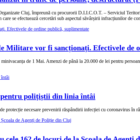
 Organizate Cluj, împreună cu procurorii D.I.I.C.O.T. – Serviciul Teritor
 care se efectuează cercetări sub aspectul săvârșirii infracțiunilor de co
 Militare vor fi sancționați. Efectivele de 
 în minivacanța de 1 Mai. Amenzi de până la 20.000 de lei pentru persoane
entru polițiștii din linia întâi
 protecție necesare prevenirii răspândirii infecției cu coronavirus în rân
u cele 162 de locuri de la Școala de Agenți d