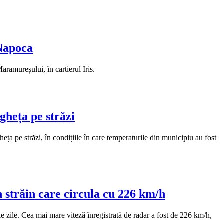
-Napoca
ramureșului, în cartierul Iris.
gheța pe străzi
eța pe străzi, în condițiile în care temperaturile din municipiu au fost
un străin care circula cu 226 km/h
le zile. Cea mai mare viteză înregistrată de radar a fost de 226 km/h,