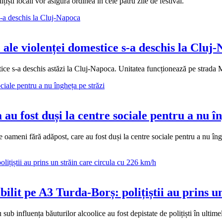
țiști locali vor asigura ordinea în cele patru zile de festival.
 ale violenței domestice s-a deschis la Cluj
ice s-a deschis astăzi la Cluj-Napoca. Unitatea funcționează pe strada Ma
u fost duși la centre sociale pentru a nu în
e oameni fără adăpost, care au fost duși la centre sociale pentru a nu îngh
bilit pe A3 Turda-Borș: polițiștii au prins 
b influența băuturilor alcoolice au fost depistate de polițiști în ultime