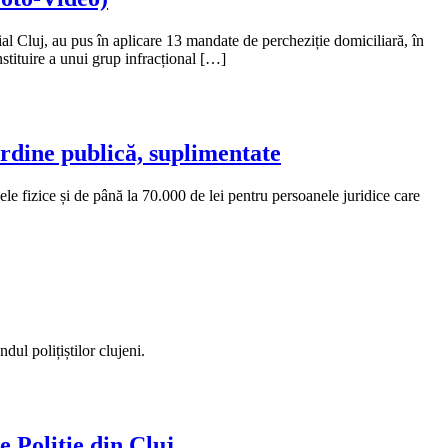
ial Cluj, au pus în aplicare 13 mandate de percheziție domiciliară, în
nstituire a unui grup infracțional […]
ordine publică, suplimentate
le fizice și de până la 70.000 de lei pentru persoanele juridice care
dul polițiștilor clujeni.
e Poliție din Cluj