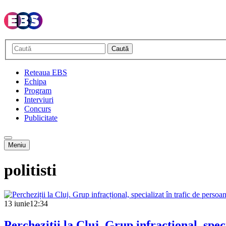
Caută
Reteaua EBS
Echipa
Program
Interviuri
Concurs
Publicitate
Meniu
politisti
13 iunie
12:34
Percheziții la Cluj. Grup infracțional, spec