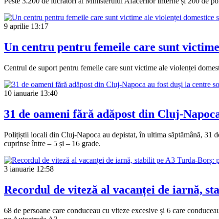
Peste 3.200 de lucrători ai Ministerului Afacerilor Interne și 200 de poli
9 aprilie
13:17
Un centru pentru femeile care sunt victime
Centrul de suport pentru femeile care sunt victime ale violenței domest
10 ianuarie
13:40
31 de oameni fără adăpost din Cluj-Napoca a
Polițiștii locali din Cluj-Napoca au depistat, în ultima săptămână, 31 d
cuprinse între – 5 și – 16 grade.
3 ianuarie
12:58
Recordul de viteză al vacanței de iarnă, sta
68 de persoane care conduceau cu viteze excesive și 6 care conduceau su