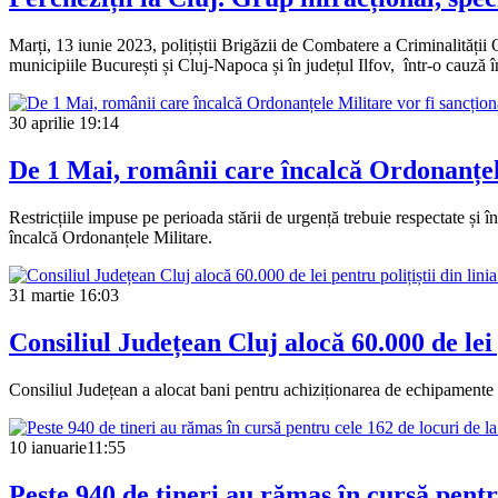
Marți, 13 iunie 2023, polițiștii Brigăzii de Combatere a Criminalității
municipiile București și Cluj-Napoca și în județul Ilfov, într-o cauză în
30 aprilie
19:14
De 1 Mai, românii care încalcă Ordonanțele
Restricțiile impuse pe perioada stării de urgență trebuie respectate și
încalcă Ordonanțele Militare.
31 martie
16:03
Consiliul Județean Cluj alocă 60.000 de lei p
Consiliul Județean a alocat bani pentru achiziționarea de echipamente de
10 ianuarie
11:55
Peste 940 de tineri au rămas în cursă pentr