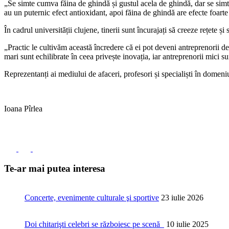
„Se simte cumva făina de ghindă și gustul acela de ghindă, dar se simt
au un puternic efect antioxidant, apoi făina de ghindă are efecte foarte
În cadrul universității clujene, tinerii sunt încurajați să creeze rețete și
„Practic le cultivăm această încredere că ei pot deveni antreprenorii de 
mari sunt echilibrate în ceea privește inovația, iar antreprenorii mici 
Reprezentanți ai mediului de afaceri, profesori și specialiști în domeni
Ioana Pîrlea
Te-ar mai putea interesa
Concerte, evenimente culturale şi sportive
23 iulie 2026
Doi chitarişti celebri se războiesc pe scenă
10 iulie 2025