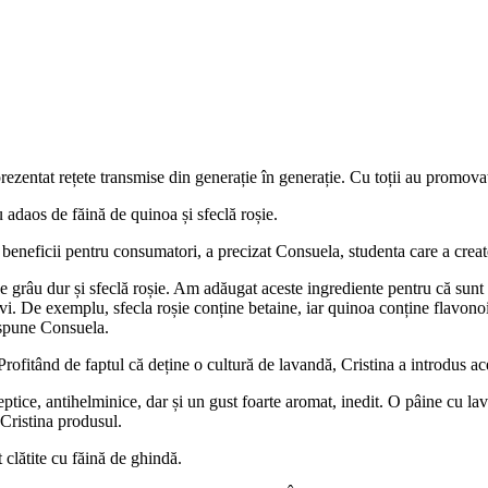
 prezentat rețete transmise din generație în generație. Cu toții au promova
u adaos de făină de quinoa și sfeclă roșie.
i beneficii pentru consumatori, a precizat Consuela, studenta care a creat
 grâu dur și sfeclă roșie. Am adăugat aceste ingrediente pentru că sunt
ivi. De exemplu, sfecla roșie conține betaine, iar quinoa conține flavono
, spune Consuela.
Profitând de faptul că deține o cultură de lavandă, Cristina a introdus ace
eptice, antihelminice, dar și un gust foarte aromat, inedit. O pâine cu la
 Cristina produsul.
 clătite cu făină de ghindă.