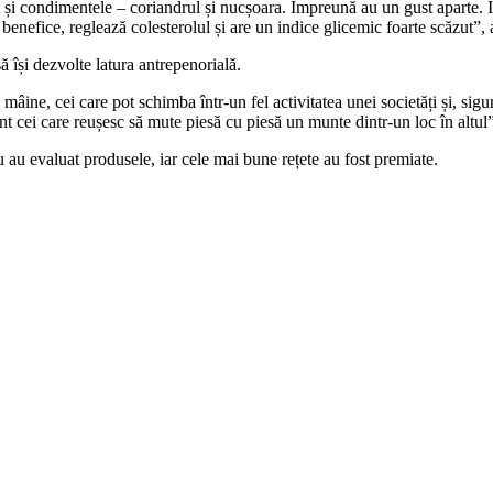
 și condimentele – coriandrul și nucșoara. Împreună au un gust aparte. 
 benefice, reglează colesterolul și are un indice glicemic foarte scăzut”,
 să își dezvolte latura antrepenorială.
mâine, cei care pot schimba într-un fel activitatea unei societăți și, sigu
sunt cei care reușesc să mute piesă cu piesă un munte dintr-un loc în altu
u au evaluat produsele, iar cele mai bune rețete au fost premiate.