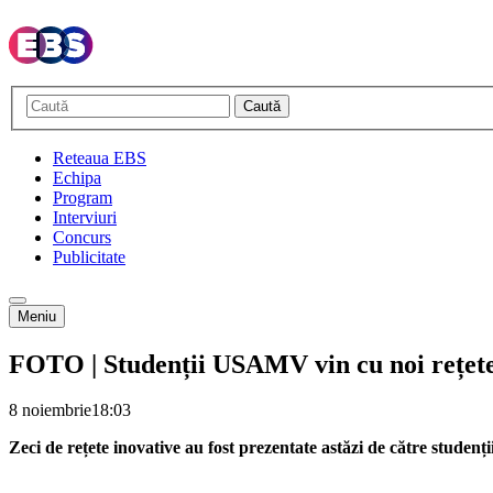
Caută
Reteaua EBS
Echipa
Program
Interviuri
Concurs
Publicitate
Meniu
FOTO | Studenții USAMV vin cu noi rețete 
8 noiembrie
18:03
Zeci de rețete inovative au fost prezentate astăzi de către studen