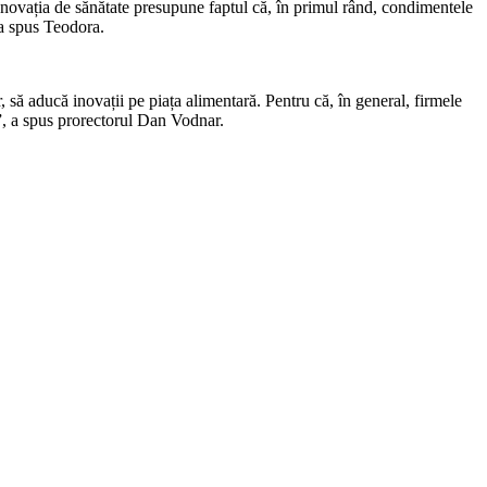
Inovația de sănătate presupune faptul că, în primul rând, condimentele
 a spus Teodora.
r, să aducă inovații pe piața alimentară. Pentru că, în general, firmele
l”, a spus prorectorul Dan Vodnar.