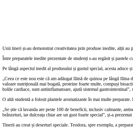
Unii tineri și-au demonstrat creativitatea prin produse inedite, alții au
Între preparatele inedite prezentate de studenți s-au regăsit și pastele c
Pe lângă aspectul inedit al produsului și gustul special, acesta aduce ș
„Ceea ce este nou este că am adăugat făină de quinoa pe lângă făina de
valoare nutrițională mai bogată, proteine foarte multe, compuși bioact
bolile cardiace, sunt antiinflamatoare, ajută sistemul gastrointestinal”
O altă studentă a folosit plantele aromatizante în mai multe preparate. 
„Se știe că lavanda are peste 100 de beneficii, inclusiv calmante, antis
brânzeturi, iar dulceața chiar are un gust foarte special”, și-a prezentat
Tinerii au creat și deserturi speciale. Teodora, spre exemplu, a preparat