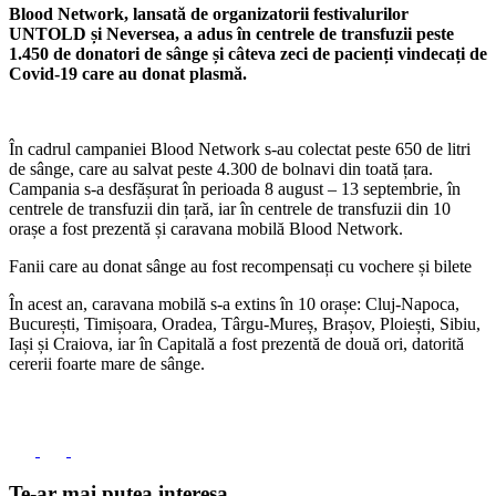
Blood Network, lansată de organizatorii festivalurilor
UNTOLD și Neversea, a adus în centrele de transfuzii peste
1.450 de donatori de sânge și câteva zeci de pacienți vindecați de
Covid-19 care au donat plasmă.
În cadrul campaniei Blood Network s-au colectat peste 650 de litri
de sânge, care au salvat peste 4.300 de bolnavi din toată țara.
Campania s-a desfășurat în perioada 8 august – 13 septembrie, în
centrele de transfuzii din țară, iar în centrele de transfuzii din 10
orașe a fost prezentă și caravana mobilă Blood Network.
Fanii care au donat sânge au fost recompensați cu vochere și bilete
În acest an, caravana mobilă s-a extins în 10 orașe: Cluj-Napoca,
București, Timișoara, Oradea, Târgu-Mureș, Brașov, Ploiești, Sibiu,
Iași și Craiova, iar în Capitală a fost prezentă de două ori, datorită
cererii foarte mare de sânge.
Te-ar mai putea interesa