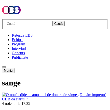
Caută
Reteaua EBS
Echipa
Program
Interviuri
Concurs
Publicitate
Meniu
sange
4 noiembrie
17:35