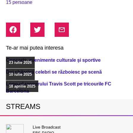
15 persoane
Te-ar mai putea interesa
Concerte, evenimente culturale şi sportive
23 iulie 2026
Doi chitarişti celebri se războiesc pe scenă
10 iulie 2025
Logo-ul rapperului Travis Scott pe tricourile FC
18 aprilie 2025
Barcelona
STREAMS
Live Broadcast