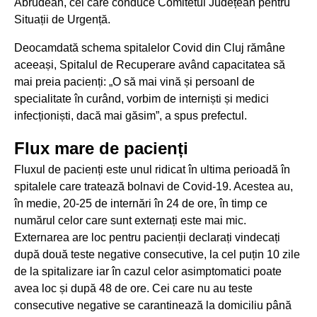
Abrudean, cel care conduce Comitetul Județean pentru
Situații de Urgență.
Deocamdată schema spitalelor Covid din Cluj rămâne
aceeași, Spitalul de Recuperare având capacitatea să
mai preia pacienți: „O să mai vină și persoanl de
specialitate în curând, vorbim de interniști și medici
infecționiști, dacă mai găsim”, a spus prefectul.
Flux mare de pacienți
Fluxul de pacienți este unul ridicat în ultima perioadă în
spitalele care tratează bolnavi de Covid-19. Acestea au,
în medie, 20-25 de internări în 24 de ore, în timp ce
numărul celor care sunt externați este mai mic.
Externarea are loc pentru pacienții declarați vindecați
după două teste negative consecutive, la cel puțin 10 zile
de la spitalizare iar în cazul celor asimptomatici poate
avea loc și după 48 de ore. Cei care nu au teste
consecutive negative se carantinează la domiciliu până