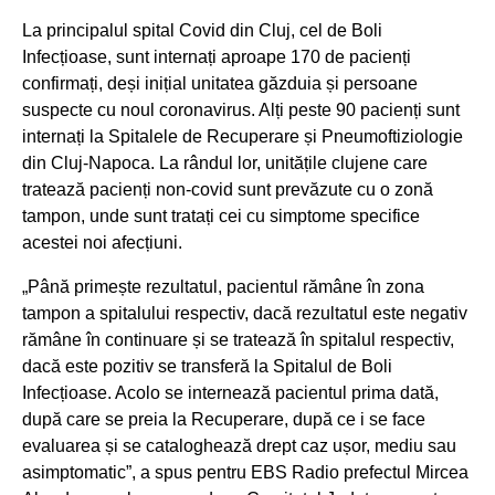
La principalul spital Covid din Cluj, cel de Boli
Infecțioase, sunt internați aproape 170 de pacienți
confirmați, deși inițial unitatea găzduia și persoane
suspecte cu noul coronavirus. Alți peste 90 pacienți sunt
internați la Spitalele de Recuperare și Pneumoftiziologie
din Cluj-Napoca. La rândul lor, unitățile clujene care
tratează pacienți non-covid sunt prevăzute cu o zonă
tampon, unde sunt tratați cei cu simptome specifice
acestei noi afecțiuni.
„Până primește rezultatul, pacientul rămâne în zona
tampon a spitalului respectiv, dacă rezultatul este negativ
rămâne în continuare și se tratează în spitalul respectiv,
dacă este pozitiv se transferă la Spitalul de Boli
Infecțioase. Acolo se internează pacientul prima dată,
după care se preia la Recuperare, după ce i se face
evaluarea și se cataloghează drept caz ușor, mediu sau
asimptomatic”, a spus pentru EBS Radio prefectul Mircea