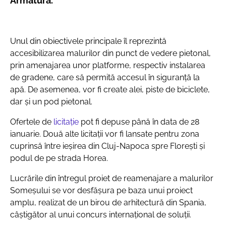
Armătura.
Unul din obiectivele principale îl reprezintă
accesibilizarea malurilor din punct de vedere pietonal,
prin amenajarea unor platforme, respectiv instalarea
de gradene, care să permită accesul în siguranță la
apă. De asemenea, vor fi create alei, piste de biciclete,
dar și un pod pietonal.
Ofertele de
licitație
pot fi depuse până în data de 28
ianuarie. Două alte licitații vor fi lansate pentru zona
cuprinsă între ieșirea din Cluj-Napoca spre Florești și
podul de pe strada Horea.
Lucrările din întregul proiet de reamenajare a malurilor
Someșului se vor desfășura pe baza unui proiect
amplu, realizat de un birou de arhitectură din Spania,
câștigător al unui concurs internațional de soluții.