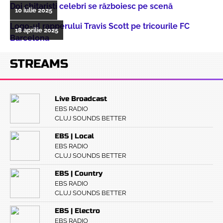
Doi chitarişti celebri se războiesc pe scenă
10 iulie 2025
Logo-ul rapperului Travis Scott pe tricourile FC
18 aprilie 2025
Barcelona
STREAMS
Live Broadcast
EBS RADIO
CLUJ SOUNDS BETTER
EBS | Local
EBS RADIO
CLUJ SOUNDS BETTER
EBS | Country
EBS RADIO
CLUJ SOUNDS BETTER
EBS | Electro
EBS RADIO