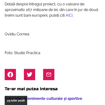
Detalii despre întregul proiect, cu o valoare de
aproximativ 167 milioane de lei, din care în jur de două
treimi sunt bani europeni, puteți citi
AICI
.
Ovidiu Cornea
Foto: Studio Practica
Te-ar mai putea interesa
Concerte, evenimente culturale şi sportive
23 iulie 2026