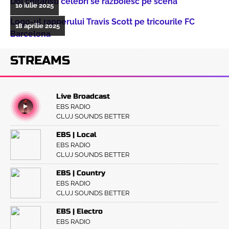
Doi chitarişti celebri se războiesc pe scenă
10 iulie 2025
Logo-ul rapperului Travis Scott pe tricourile FC
18 aprilie 2025
Barcelona
STREAMS
Live Broadcast
EBS RADIO
CLUJ SOUNDS BETTER
EBS | Local
EBS RADIO
CLUJ SOUNDS BETTER
EBS | Country
EBS RADIO
CLUJ SOUNDS BETTER
EBS | Electro
EBS RADIO