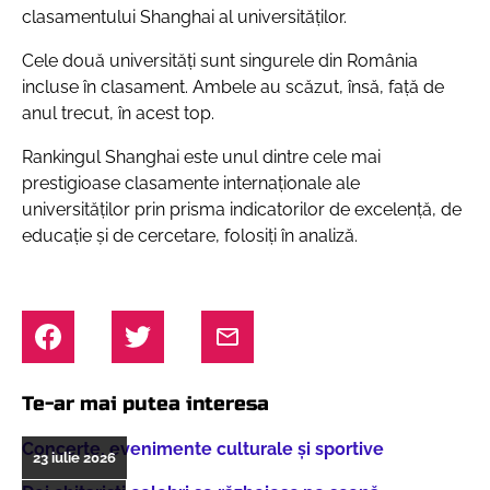
clasamentului Shanghai al universităților.
Cele două universități sunt singurele din România
incluse în clasament. Ambele au scăzut, însă, față de
anul trecut, în acest top.
Rankingul Shanghai este unul dintre cele mai
prestigioase clasamente internaționale ale
universităților prin prisma indicatorilor de excelenţă, de
educaţie şi de cercetare, folosiţi în analiză.
Te-ar mai putea interesa
Concerte, evenimente culturale şi sportive
23 iulie 2026