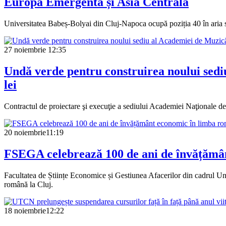
Europa Emergentă și Asia Centrală
Universitatea Babeș-Bolyai din Cluj-Napoca ocupă poziția 40 în aria s
27 noiembrie
12:35
Undă verde pentru construirea noului sediu
lei
Contractul de proiectare şi execuţie a sediului Academiei Naţionale d
20 noiembrie
11:19
FSEGA celebrează 100 de ani de învățămân
Facultatea de Științe Economice și Gestiunea Afacerilor din cadrul Un
română la Cluj.
18 noiembrie
12:22