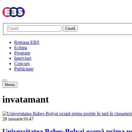
Caută
Reteaua EBS
Echipa
Program
Interviuri
Concurs
Publicitate
Meniu
invatamant
28 ianuarie
16:47
Universitatea Babeș-Bolyai ocupă prima po