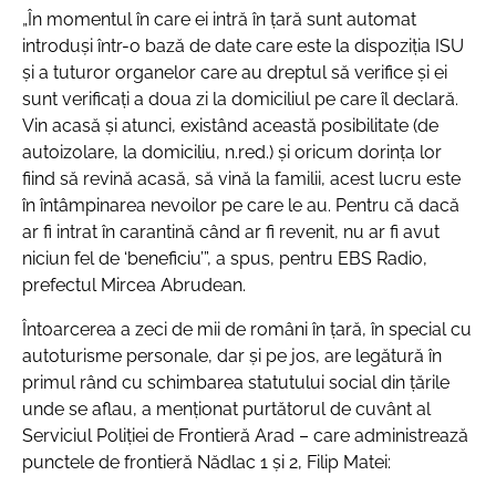
„În momentul în care ei intră în țară sunt automat
introduși într-o bază de date care este la dispoziția ISU
și a tuturor organelor care au dreptul să verifice și ei
sunt verificați a doua zi la domiciliul pe care îl declară.
Vin acasă și atunci, existând această posibilitate (de
autoizolare, la domiciliu, n.red.) și oricum dorința lor
fiind să revină acasă, să vină la familii, acest lucru este
în întâmpinarea nevoilor pe care le au. Pentru că dacă
ar fi intrat în carantină când ar fi revenit, nu ar fi avut
niciun fel de ‘beneficiu’”, a spus, pentru EBS Radio,
prefectul Mircea Abrudean.
Întoarcerea a zeci de mii de români în țară, în special cu
autoturisme personale, dar și pe jos, are legătură în
primul rând cu schimbarea statutului social din țările
unde se aflau, a menționat purtătorul de cuvânt al
Serviciul Poliției de Frontieră Arad – care administrează
punctele de frontieră Nădlac 1 și 2, Filip Matei: