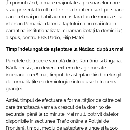
„În primul rând, o mare majoritate a persoanelor care
s-au prezentat în ultimele zile la frontieră sunt persoane
care cel mai probabil au rămas fără loc de muncă și se
întorc în România, datorită faptului că nu mai intră în
carantină instituționalizată, ci rămân izolați la domiciliu”,
a spus, pentru EBS Radio, Filip Matei.
Timp îndelungat de a
șteptare la Nădlac, după 15 mai
Punctele de trecere vamală dintre România și Ungaria,
Nădlac 1 și 2, au devenit extrem de aglomerate
începând cu 16 mai, timpul de așteptare fiind prelungit
de formalitățile epidemiologice introduse la trecerea
graniței.
Astfel, timpul de efectuare a formalităților de către cei
care tranzitează vama a crescut de la doar 30 de
secunde, până la 10 minute. Mai mult, potrivit datelor
disponibile în secțiunea ‘Trafic online’ a Poliției de
Frontieră, timpul mediu de așteptare ajunge și la 100