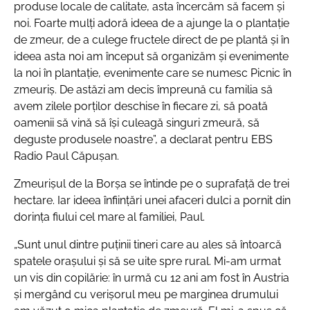
produse locale de calitate, asta încercăm să facem și
noi. Foarte mulți adoră ideea de a ajunge la o plantație
de zmeur, de a culege fructele direct de pe plantă și în
ideea asta noi am început să organizăm și evenimente
la noi în plantație, evenimente care se numesc Picnic în
zmeuriș. De astăzi am decis împreună cu familia să
avem zilele porților deschise în fiecare zi, să poată
oamenii să vină să își culeagă singuri zmeură, să
deguste produsele noastre”,
a declarat pentru EBS
Radio Paul Căpușan.
Zmeurișul de la Borșa se întinde pe o suprafață de trei
hectare. Iar ideea înființări unei afaceri dulci a pornit din
dorința fiului cel mare al familiei, Paul.
„Sunt unul dintre puținii tineri care au ales să întoarcă
spatele orașului și să se uite spre rural. Mi-am urmat
un vis din copilărie: în urmă cu 12 ani am fost în Austria
și mergând cu verișorul meu pe marginea drumului