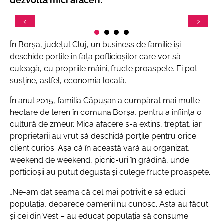
dezvoltă mici afaceri.
În Borșa, județul Cluj, un business de familie își
deschide porțile în fața pofticioșilor care vor să
culeagă, cu propriile mâini, fructe proaspete. Ei pot
susține, astfel, economia locală.
În anul 2015, familia Căpușan a cumpărat mai multe
hectare de teren în comuna Borșa, pentru a înființa o
cultură de zmeur. Mica afacere s-a extins, treptat, iar
proprietarii au vrut să deschidă porțile pentru orice
client curios. Așa că în această vară au organizat,
weekend de weekend, picnic-uri în grădină, unde
pofticioșii au putut degusta și culege fructe proaspete.
„
Ne-am dat seama că cel mai potrivit e să educi
populația, deoarece oamenii nu cunosc. Asta au făcut
și cei din Vest – au educat populația să consume