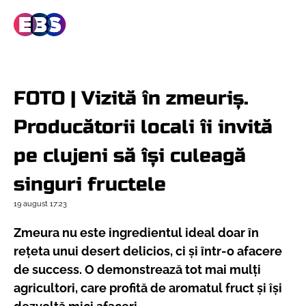
FOTO | Vizită în zmeuriș.
Producătorii locali îi invită
pe clujeni să își culeagă
singuri fructele
19 august
17:23
Zmeura nu este ingredientul ideal doar în
rețeta unui desert delicios, ci și într-o afacere
de success. O demonstrează tot mai mulți
agricultori, care profită de aromatul fruct și își