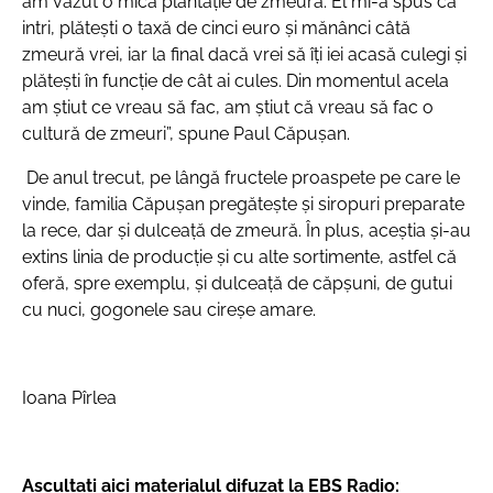
am văzut o mica plantație de zmeură. El mi-a spus că
intri, plătești o taxă de cinci euro și mănânci câtă
zmeură vrei, iar la final dacă vrei să îți iei acasă culegi și
plătești în funcție de cât ai cules. Din momentul acela
am știut ce vreau să fac, am știut că vreau să fac o
cultură de zmeuri”,
spune Paul Căpușan.
De anul trecut, pe lângă fructele proaspete pe care le
vinde, familia Căpușan pregătește și siropuri preparate
la rece, dar și dulceață de zmeură. În plus, aceștia și-au
extins linia de producție și cu alte sortimente, astfel că
oferă, spre exemplu, și dulceață de căpșuni, de gutui
cu nuci, gogonele sau cireșe amare.
Ioana Pîrlea
Ascultați aici materialul difuzat la EBS Radio: