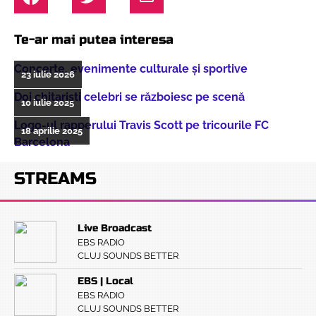
Te-ar mai putea interesa
Concerte, evenimente culturale şi sportive
23 iulie 2026
Doi chitarişti celebri se războiesc pe scenă
10 iulie 2025
Logo-ul rapperului Travis Scott pe tricourile FC
18 aprilie 2025
Barcelona
STREAMS
Live Broadcast
EBS RADIO
CLUJ SOUNDS BETTER
EBS | Local
EBS RADIO
CLUJ SOUNDS BETTER