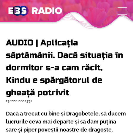
AUDIO | Aplicația
săptămânii. Dacă situația în
dormitor s-a cam răcit,
Kindu e spărgătorul de
gheață potrivit
25 februarie
13:31
Dacă a trecut cu bine și Dragobetele, să ducem
lucrurile ceva mai departe și să dăm puțină
sare și piper poveștii noastre de dragoste.