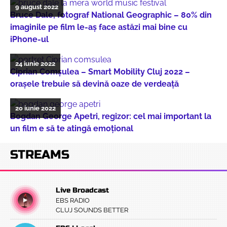
9 august 2022
Bruce Dale, fotograf National Geographic – 80% din
imaginile pe film le-aș face astăzi mai bine cu
iPhone-ul
24 iunie 2022
Ciprian Comșulea – Smart Mobility Cluj 2022 –
orașele trebuie să devină oaze de verdeață
20 iunie 2022
Bogdan George Apetri, regizor: cel mai important la
un film e să te atingă emoțional
STREAMS
Live Broadcast
EBS RADIO
CLUJ SOUNDS BETTER