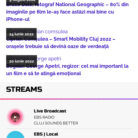
Bruce Dale, fotograf National Geographic – 80% din
imaginile pe film le-aș face astăzi mai bine cu
iPhone-ul
24 iunie 2022
Ciprian Comșulea – Smart Mobility Cluj 2022 –
orașele trebuie să devină oaze de verdeață
20 iunie 2022
Bogdan George Apetri, regizor: cel mai important la
un film e să te atingă emoțional
STREAMS
Live Broadcast
EBS RADIO
CLUJ SOUNDS BETTER
EBS | Local