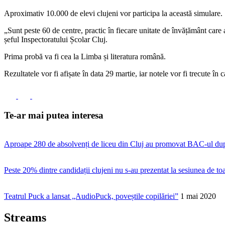
Aproximativ 10.000 de elevi clujeni vor participa la această simulare.
„Sunt peste 60 de centre, practic în fiecare unitate de învățământ care 
șeful Inspectoratului Școlar Cluj.
Prima probă va fi cea la Limba și literatura română.
Rezultatele vor fi afișate în data 29 martie, iar notele vor fi trecute în 
Te-ar mai putea interesa
Aproape 280 de absolvenți de liceu din Cluj au promovat BAC-ul după
Peste 20% dintre candidații clujeni nu s-au prezentat la sesiunea de 
Teatrul Puck a lansat „AudioPuck, poveștile copilăriei”
1 mai 2020
Streams