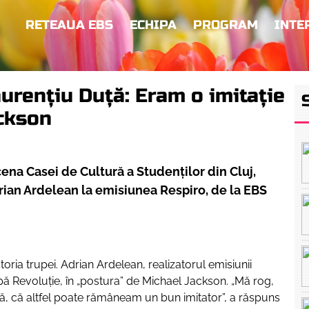
RETEAUA EBS
ECHIPA
PROGRAM
INTE
urențiu Duță: Eram o imitație
ackson
ena Casei de Cultură a Studenților din Cluj,
 Adrian Ardelean la emisiunea Respiro, de la EBS
storia trupei. Adrian Ardelean, realizatorul emisiunii
upă Revoluție, în „postura” de Michael Jackson.
„Mă rog,
ită, că altfel poate rămâneam un bun imitator”
, a răspuns