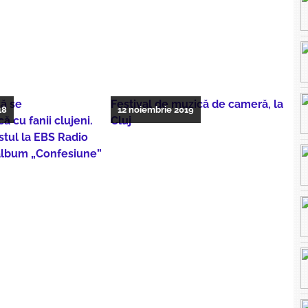
să se
Festival de muzică de cameră, la
18
12 noiembrie 2019
ă cu fanii clujeni.
Cluj
istul la EBS Radio
album „Confesiune”