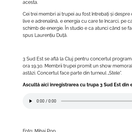
acesta.
Cei trei membri ai trupei au fost întrebați și despre 
live e adrenalină, e energia cu care te încarci, pe ca
schimb de energie. În studio e ca atunci când se fac
spus Laurențiu Duță.
3 Sud Est se află la Cluj pentru concertul programa
ora 19.30. Membrii trupei promit un show memorabil
astăzi. Concertul face parte din turneul „Stele”.
Ascultă aici înregistrarea cu trupa 3 Sud Est din
Foto: Mihai Pop