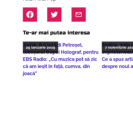
Te-ar mai putea interesa
Jurjak, fiul lui Edi Petroșel,
Smiley, gata 
29 ianuarie 2019
7 noiembrie 20
toboșarul trupei Holograf, pentru
împrieteneasc
EBS Radio: „Cu muzica pot să zic
Ce a spus art
că am ieșit în față, cumva, din
despre noul 
joacă”