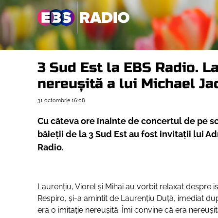
3 Sud Est la EBS Radio. La
nereușită a lui Michael J
31 octombrie
16:08
Cu câteva ore înainte de concertul de pe sc
băieții de la 3 Sud Est au fost invitații lui
Radio.
Laurențiu, Viorel și Mihai au vorbit relaxat despre i
Respiro, și-a amintit de Laurențiu Duță, imediat d
era o imitație nereușită. Îmi convine că era nereuș