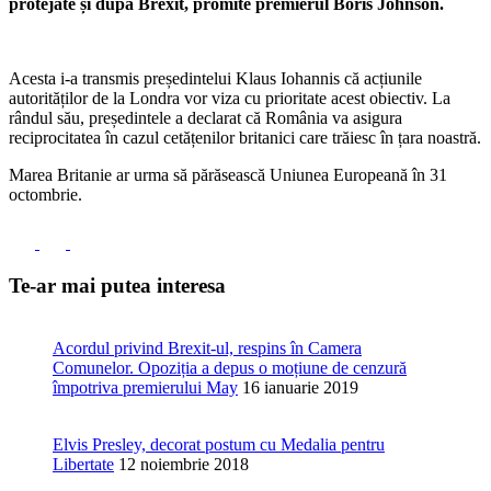
protejate și după Brexit, promite premierul Boris Johnson.
Acesta i-a transmis președintelui Klaus Iohannis că acțiunile
autorităților de la Londra vor viza cu prioritate acest obiectiv. La
rândul său, președintele a declarat că România va asigura
reciprocitatea în cazul cetățenilor britanici care trăiesc în țara noastră.
Marea Britanie ar urma să părăsească Uniunea Europeană în 31
octombrie.
Te-ar mai putea interesa
Acordul privind Brexit-ul, respins în Camera
Comunelor. Opoziția a depus o moțiune de cenzură
împotriva premierului May
16 ianuarie 2019
Elvis Presley, decorat postum cu Medalia pentru
Libertate
12 noiembrie 2018