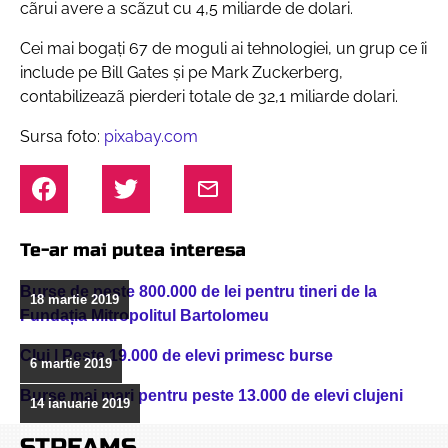
cãrui avere a scãzut cu 4,5 miliarde de dolari.
Cei mai bogați 67 de moguli ai tehnologiei, un grup ce îi
include pe Bill Gates și pe Mark Zuckerberg,
contabilizeazã pierderi totale de 32,1 miliarde dolari.
Sursa foto:
pixabay.com
Te-ar mai putea interesa
Burse de peste 800.000 de lei pentru tineri de la
18 martie 2019
Fundația Mitropolitul Bartolomeu
Cluj | Peste 19.000 de elevi primesc burse
6 martie 2019
Burse mai mari pentru peste 13.000 de elevi clujeni
14 ianuarie 2019
STREAMS