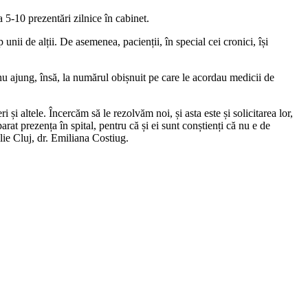
a 5-10 prezentări zilnice în cabinet.
 unii de alții. De asemenea, pacienții, în special cei cronici, își
 nu ajung, însă, la numărul obișnuit pe care le acordau medicii de
 și altele. Încercăm să le rezolvăm noi, și asta este și solicitarea lor,
at prezența în spital, pentru că și ei sunt conștienți că nu e de
ie Cluj, dr. Emiliana Costiug.