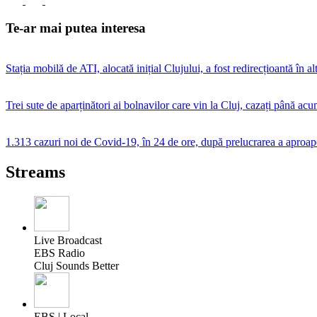
Te-ar mai putea interesa
Stația mobilă de ATI, alocată inițial Clujului, a fost redirecțioantă în al
Trei sute de aparținători ai bolnavilor care vin la Cluj, cazați până acu
1.313 cazuri noi de Covid-19, în 24 de ore, după prelucrarea a aproape
Streams
Live Broadcast
EBS Radio
Cluj Sounds Better
EBS | Local