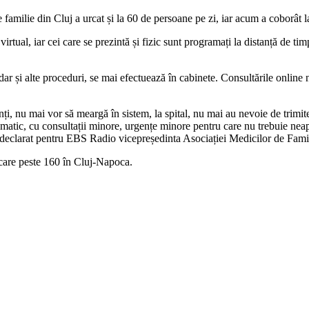
 familie din Cluj a urcat și la 60 de persoane pe zi, iar acum a coborât l
rtual, iar cei care se prezintă și fizic sunt programați la distanță de timp
dar și alte proceduri, se mai efectuează în cabinete. Consultările online
ți, nu mai vor să meargă în sistem, la spital, nu mai au nevoie de trimiteri
matic, cu consultații minore, urgențe minore pentru care nu trebuie neapar
 declarat pentru EBS Radio vicepreședinta Asociației Medicilor de Famil
 care peste 160 în Cluj-Napoca.