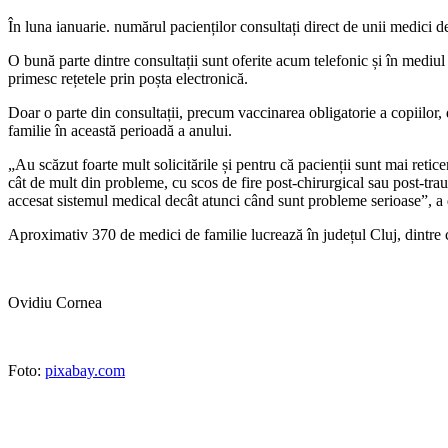
În luna ianuarie. numărul pacienților consultați direct de unii medici de
O bună parte dintre consultații sunt oferite acum telefonic și în mediul vi
primesc rețetele prin poșta electronică.
Doar o parte din consultații, precum vaccinarea obligatorie a copiilor, 
familie în această perioadă a anului.
„Au scăzut foarte mult solicitările și pentru că pacienții sunt mai reticen
cât de mult din probleme, cu scos de fire post-chirurgical sau post-trau
accesat sistemul medical decât atunci când sunt probleme serioase”, a
Aproximativ 370 de medici de familie lucrează în județul Cluj, dintre
Ovidiu Cornea
Foto:
pixabay.com