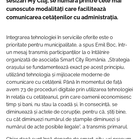
sesizări My Cluj, se numără printre cele mai
cunoscute modalități care facilitează
comunicarea cetățenilor cu administrația.
Integrarea tehnologiei în serviciile oferite este o
prioritate pentru municipalitate, a spus Emil Boc, într-
un mesaj transmis participanților la o întâlnire
organizată de asociația Smart City România.
„Strategia
orașului se fundamentează exact pe acest principiu,
utilizând tehnologia și mijloacele moderne de
comunicare cu cetățenii. Până în momentul de față
avem 73 de proceduri digitale prin utilizarea tehnologiei
în relația cu cetățeanul, prin care oamenii economisesc
timp și bani, nu stau la coadă și, în consecință, se
diminuează și actele de corupție, pentru că, știți bine,
cu cât diminuezi numărul de ștampile diminuezi și
numărul de acte posibile ilegale”
, a transmis primarul.