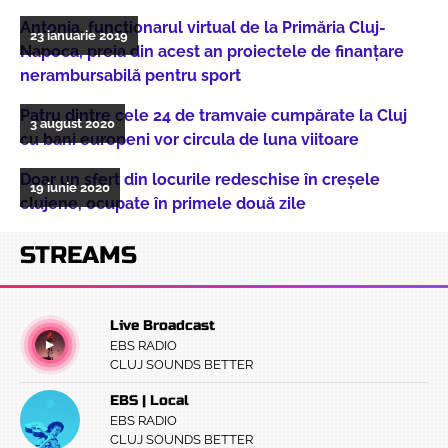
Antonia, funcționarul virtual de la Primăria Cluj-
23 ianuarie 2019
Napoca, preia din acest an proiectele de finanțare
nerambursabilă pentru sport
Patru dintre cele 24 de tramvaie cumpărate la Cluj
3 august 2020
cu bani europeni vor circula de luna viitoare
Doar un sfert din locurile redeschise în creșele
19 iunie 2020
clujene, ocupate în primele două zile
STREAMS
Live Broadcast
EBS RADIO
CLUJ SOUNDS BETTER
EBS | Local
EBS RADIO
CLUJ SOUNDS BETTER