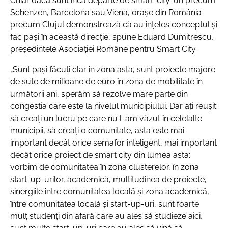
Chiar dacă sunt încă departe de smart-city-uri precum
Schenzen, Barcelona sau Viena, orașe din România
precum Clujul demonstrează că au înțeles conceptul și
fac pași în această direcție, spune Eduard Dumitrescu,
președintele Asociației Române pentru Smart City.
„Sunt pași făcuți clar în zona asta, sunt proiecte majore
de sute de milioane de euro în zona de mobilitate în
următorii ani, sperăm să rezolve mare parte din
congestia care este la nivelul municipiului. Dar ați reușit
să creați un lucru pe care nu l-am văzut în celelalte
municipii, să creați o comunitate, asta este mai
important decât orice semafor inteligent, mai important
decât orice proiect de smart city din lumea asta:
vorbim de comunitatea în zona clusterelor, în zona
start-up-urilor, academică, multitudinea de proiecte,
sinergiile între comunitatea locală și zona academică,
între comunitatea locală și start-up-uri, sunt foarte
mulț studenți din afară care au ales să studieze aici,