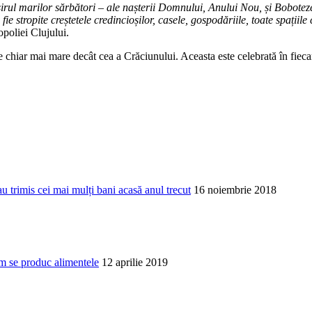
șirul marilor sărbători – ale nașterii Domnului, Anului Nou, și Bobotezei
fie stropite creștetele credincioșilor, casele, gospodăriile, toate spațiil
poliei Clujului.
iar mai mare decât cea a Crăciunului. Aceasta este celebrată în fiecare 
au trimis cei mai mulți bani acasă anul trecut
16 noiembrie 2018
um se produc alimentele
12 aprilie 2019