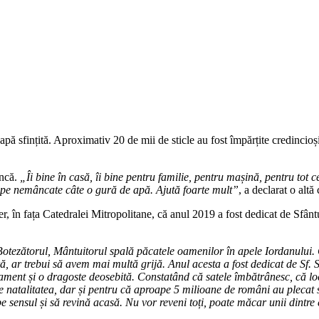
 apă sfințită. Aproximativ 20 de mii de sticle au fost împărțite credincio
ancă.
„Îi bine în casă, îi bine pentru familie, pentru mașină, pentru tot
 pe nemâncate câte o gură de apă. Ajută foarte mult”
, a declarat o alt
er, în fața Catedralei Mitropolitane, că anul 2019 a fost dedicat de Sfânt
 Botezătorul, Mântuitorul spală păcatele oamenilor în apele Iordanului. 
, ar trebui să avem mai multă grijă. Anul acesta a fost dedicat de Sf. S
ment și o dragoste deosebită. Constatând că satele îmbătrânesc, că locu
e natalitatea, dar și pentru că aproape 5 milioane de români au plecat s
mbe sensul și să revină acasă. Nu vor reveni toți, poate măcar unii dintre 