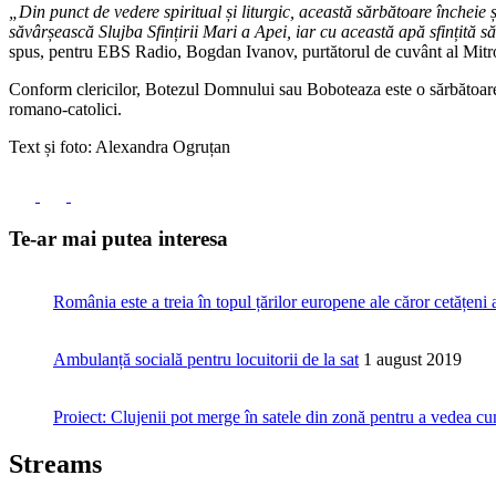
„Din punct de vedere spiritual și liturgic, această sărbătoare încheie 
săvârșească Slujba Sfințirii Mari a Apei, iar cu această apă sfințită să 
spus, pentru EBS Radio, Bogdan Ivanov, purtătorul de cuvânt al Mitro
Conform clericilor, Botezul Domnului sau Boboteaza este o sărbătoare ch
romano-catolici.
Text și foto: Alexandra Ogruțan
Te-ar mai putea interesa
România este a treia în topul țărilor europene ale căror cetățeni 
Ambulanță socială pentru locuitorii de la sat
1 august 2019
Proiect: Clujenii pot merge în satele din zonă pentru a vedea c
Streams