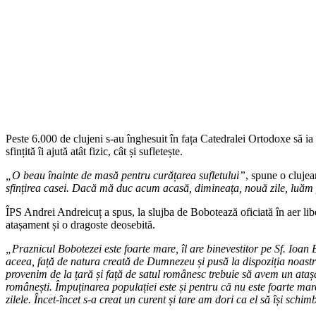
Peste 6.000 de clujeni s-au înghesuit în fața Catedralei Ortodoxe să ia
sfințită îi ajută atât fizic, cât și sufletește.
„O beau înainte de masă pentru curățarea sufletului”
, spune o cluje
sfințirea casei. Dacă mă duc acum acasă, dimineața, nouă zile, luăm
ÎPS Andrei Andreicuț a spus, la slujba de Bobotează oficiată în aer lib
atașament și o dragoste deosebită.
„Praznicul Bobotezei este foarte mare, îl are binevestitor pe Sf. Ioan
aceea, față de natura creată de Dumnezeu și pusă la dispoziția noastră
provenim de la țară și față de satul românesc trebuie să avem un atașa
românești. Împuținarea populației este și pentru că nu este foarte mar
zilele. Încet-încet s-a creat un curent și tare am dori ca el să își schi