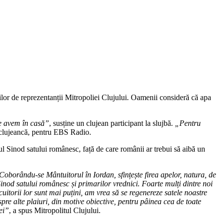
șilor de reprezentanții Mitropoliei Clujului. Oamenii consideră că apa
 ce avem în casă”
, susține un clujean participant la slujbă.
„Pentru
ă clujeancă, pentru EBS Radio.
ul Sinod satului românesc, față de care românii ar trebui să aibă un
Coborându-se Mântuitorul în Iordan, sfințește firea apelor, natura, de
inod satului românesc și primarilor vrednici. Foarte mulți dintre noi
itorii lor sunt mai puțini, am vrea să se regenereze satele noastre
pre alte plaiuri, din motive obiective, pentru pâinea cea de toate
ei”
, a spus Mitropolitul Clujului.