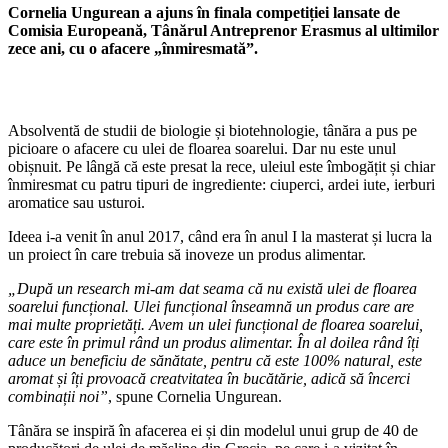
Cornelia Ungurean a ajuns în finala competiției lansate de
Comisia Europeană, Tânărul Antreprenor Erasmus al ultimilor
zece ani, cu o afacere „înmiresmată”.
Absolventă de studii de biologie și biotehnologie, tânăra a pus pe
picioare o afacere cu ulei de floarea soarelui. Dar nu este unul
obișnuit. Pe lângă că este presat la rece, uleiul este îmbogățit și chiar
înmiresmat cu patru tipuri de ingrediente: ciuperci, ardei iute, ierburi
aromatice sau usturoi.
Ideea i-a venit în anul 2017, când era în anul I la masterat și lucra la
un proiect în care trebuia să inoveze un produs alimentar.
„După un research mi-am dat seama că nu există ulei de floarea
soarelui funcțional. Ulei funcțional înseamnă un produs care are
mai multe proprietăți. Avem un ulei funcțional de floarea soarelui,
care este în primul rând un produs alimentar. În al doilea rând îți
aduce un beneficiu de sănătate, pentru că este 100% natural, este
aromat și îți provoacă creatvitatea în bucătărie, adică să încerci
combinații noi”
, spune Cornelia Ungurean.
Tânăra se inspiră în afacerea ei și din modelul unui grup de 40 de