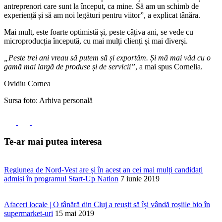
antreprenori care sunt la început, ca mine. Să am un schimb de
experiență și să am noi legături pentru viitor”, a explicat tânăra.
Mai mult, este foarte optimistă și, peste câțiva ani, se vede cu
microproducția începută, cu mai mulți clienți și mai diverși.
„Peste trei ani vreau să putem să și exportăm. Și mă mai văd cu o
gamă mai largă de produse și de servicii”
, a mai spus Cornelia.
Ovidiu Cornea
Sursa foto: Arhiva personală
Te-ar mai putea interesa
Regiunea de Nord-Vest are și în acest an cei mai mulți candidați
admiși în programul Start-Up Nation
7 iunie 2019
Afaceri locale | O tânără din Cluj a reușit să își vândă roșiile bio în
supermarket-uri
15 mai 2019