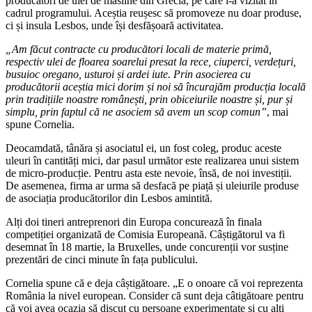
producători de ulei de măsline din Grecia, pe care i-a vizitat în
cadrul programului. Aceștia reușesc să promoveze nu doar produse,
ci și insula Lesbos, unde își desfășoară activitatea.
„Am făcut contracte cu producători locali de materie primă,
respectiv ulei de floarea soarelui presat la rece, ciuperci, verdețuri,
busuioc oregano, usturoi și ardei iute. Prin asocierea cu
producătorii aceștia mici dorim și noi să încurajăm producția locală
prin tradițiile noastre românești, prin obiceiurile noastre și, pur și
simplu, prin faptul că ne asociem să avem un scop comun”
, mai
spune Cornelia.
Deocamdată, tânăra și asociatul ei, un fost coleg, produc aceste
uleuri în cantități mici, dar pasul următor este realizarea unui sistem
de micro-producție. Pentru asta este nevoie, însă, de noi investiții.
De asemenea, firma ar urma să desfacă pe piață și uleiurile produse
de asociația producătorilor din Lesbos amintită.
Alți doi tineri antreprenori din Europa concurează în finala
competiției organizată de Comisia Europeană. Câștigătorul va fi
desemnat în 18 martie, la Bruxelles, unde concurenții vor susține
prezentări de cinci minute în fața publicului.
Cornelia spune că e deja câștigătoare. „E o onoare că voi reprezenta
România la nivel european. Consider că sunt deja câtigătoare pentru
că voi avea ocazia să discut cu persoane experimentate și cu alți