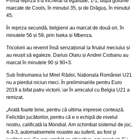
Prima repriză s-a încheiat la egalitate, 1-1, după golurile
marcate de Cools, în minutul 35, și de Drăguș, în minutul
45.
În repriza secundă, belgienii au marcat de două ori, în
minutele 56 și 59, prin Iseka și Mbenza.
Tricolorii au revenit însă senzațional la finalul meciului și
au reușit să egaleze. Darius Olaru și Andrei Ciobanu au
marcat în minutele 90 și 90+3.
Sub îndrumarea lui Mirel Rădoi, Naționala României U21
nu a pierdut niciun meci. În preliminariile pentru Euro
2019 a bifat patru victorii, iar în amicalul cu Belgia U21 a
remizat.
„Arată foarte bine, pentru că ultima impresie contează.
Felicitări jucătorilor, pentru că e o echipă de nivelul
nostru, calificată la Mondial. Am schimbat sistemul de joc,
4-3-3, automatisemele noastre au suferit, au fost şi