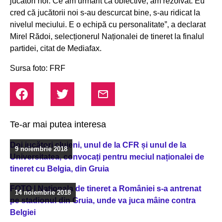
jucători noi. Ce am urmărit ca obiective, am rezolvat. Eu
cred că jucătorii noi s-au descurcat bine, s-au ridicat la
nivelul meciului. E o echipă cu personalitate”
, a declarat
Mirel Rădoi, selecționerul Naționalei de tineret la finalul
partidei, citat de Mediafax.
Sursa foto: FRF
Te-ar mai putea interesa
Doi jucători clujeni, unul de la CFR și unul de la
9 noiembrie 2018
Universitatea, convocați pentru meciul naționalei de
tineret cu Belgia, din Gruia
FOTO | Naționala de tineret a României s-a antrenat
14 noiembrie 2018
pe stadionul din Gruia, unde va juca mâine contra
Belgiei