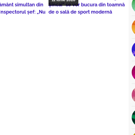
țământ simultan din
Șincai” se vor bucura din toamnă
 Inspectorul șef: „Nu
de o sală de sport modernă