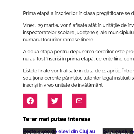
Prima etapă a înscrierilor în clasa pregătitoare se 
Vineri, 29 martie, vor fi afişate atât în unităţile de î
inspectoratelor şcolare judeţene și ale municipiului 
numărul locurilor rămase libere.
A doua etapă pentru depunerea cererilor este progra
nu au fost înscriși în prima etapă, cererile fiind com
Listele finale vor fi afișate în data de 11 aprilie. Într
soluționa cererile părinților, tutorilor legal instituiț
înscriși în vreo unitate de învățământ.
Te-ar mai putea interesa
Peste 4.400 de elevi din Cluj au
ISJ vrea să r
19 martie 2019
26 iunie 2020