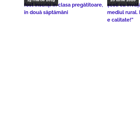
fost înscriși în clasa pregătitoare,
școli cu învă
în două săptămâni
mediul rural.
e calitate!”