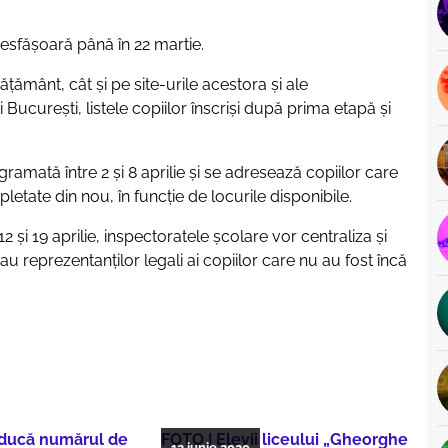
desfășoară până în 22 martie.
nvăţământ, cât şi pe site-urile acestora şi ale
București, listele copiilor înscriși după prima etapă și
mată între 2 și 8 aprilie și se adresează copiilor care
pletate din nou, în funcție de locurile disponibile.
e 12 și 19 aprilie, inspectoratele școlare vor centraliza și
i sau reprezentanților legali ai copiilor care nu au fost încă
educă numărul de
FOTO | Elevii liceului „Gheorghe
12 iunie 2020