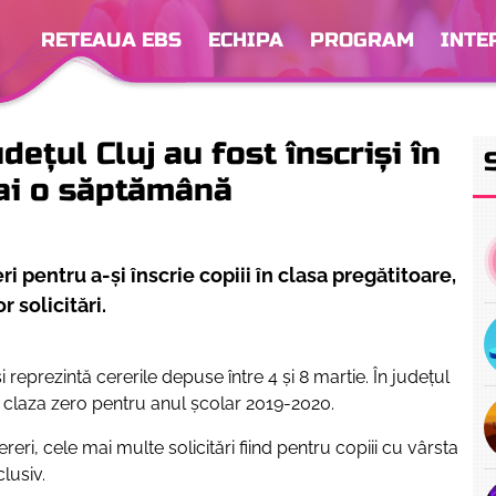
RETEAUA EBS
ECHIPA
PROGRAM
INTE
dețul Cluj au fost înscriși în
mai o săptămână
i pentru a-și înscrie copiii în clasa pregătitoare,
 solicitări.
i reprezintă cererile depuse între 4 și 8 martie. În județul
n claza zero pentru anul școlar 2019-2020.
ri, cele mai multe solicitări fiind pentru copiii cu vârsta
lusiv.