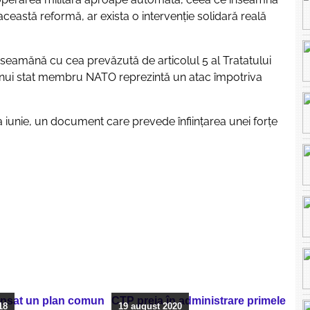
eastă reformă, ar exista o intervenție solidară reală
 seamănă cu cea prevăzută de articolul 5 al Tratatului
unui stat membru NATO reprezintă un atac împotriva
 iunie, un document care prevede înființarea unei forțe
lansat un plan comun
CTP preia în administrare primele
18
19 august 2020