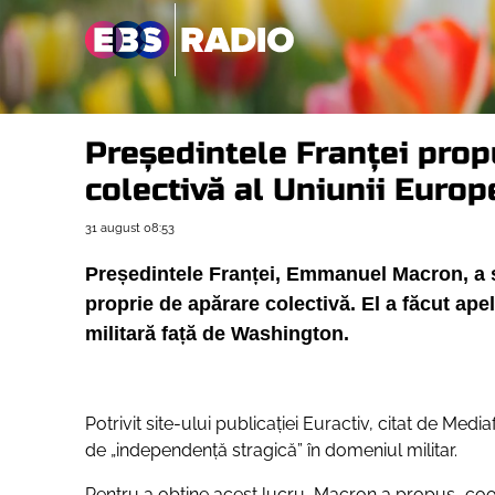
Președintele Franței prop
colectivă al Uniunii Euro
31 august
08:53
Președintele Franței, Emmanuel Macron, a 
proprie de apărare colectivă. El a făcut ap
militară față de Washington.
Potrivit site-ului publicației Euractiv, citat de M
de „independență stragică” în domeniul militar.
Pentru a obține acest lucru, Macron a propus
„coo