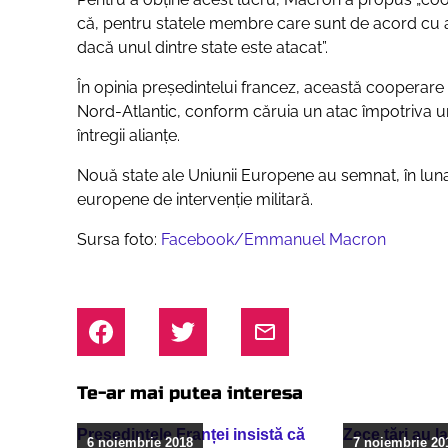
că, pentru statele membre care sunt de acord cu ac
dacă unul dintre state este atacat”
.
În opinia președintelui francez, această cooperare
Nord-Atlantic, conform căruia un atac împotriva 
întregii alianțe.
Nouă state ale Uniunii Europene au semnat, în luna
europene de intervenție militară.
Sursa foto:
Facebook/Emmanuel Macron
Te-ar mai putea interesa
Președintele Franței insistă că
Zece ţări au 
6 noiembrie 2018
7 noiembrie 20