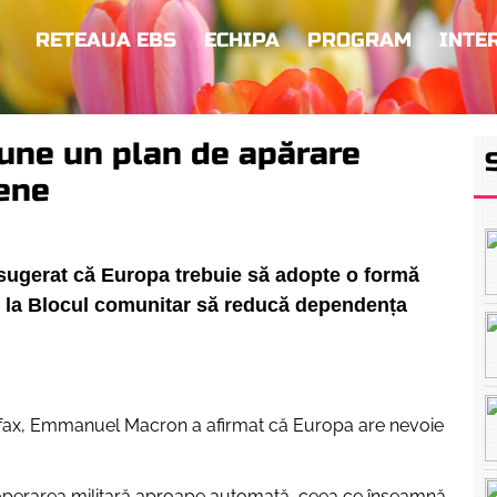
RETEAUA EBS
ECHIPA
PROGRAM
INTE
une un plan de apărare
pene
sugerat că Europa trebuie să adopte o formă
el la Blocul comunitar să reducă dependența
ediafax, Emmanuel Macron a afirmat că Europa are nevoie
perarea militară aproape automată, ceea ce înseamnă