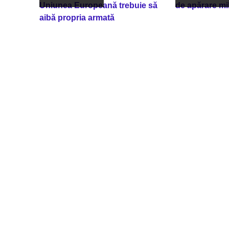
Uniunea Europeană trebuie să
de apărare mil
aibă propria armată