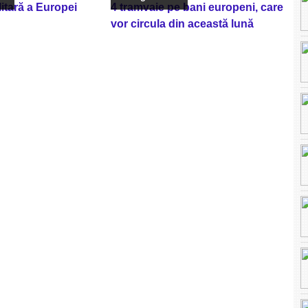
itară a Europei
4 tramvaie pe bani europeni, care
vor circula din această lună