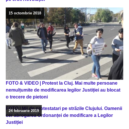
15 octombrie 2018
FOTO & VIDEO | Protest la Cluj. Mai multe persoane
nemulțumite de modificarea legilor Justiției au blocat
o trecere de pietoni
FOTO | Mii de protestatari pe străzile Clujului. Oamenii
24 februarie 2019
cer abrogarea Ordonanței de modificare a Legilor
Justiției