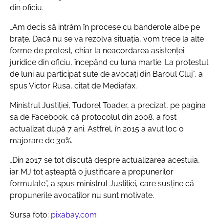
din oficiu.
„Am decis să intrăm în procese cu banderole albe pe
brațe. Dacă nu se va rezolva situația, vom trece la alte
forme de protest, chiar la neacordarea asistenței
juridice din oficiu, începând cu luna martie. La protestul
de luni au participat sute de avocați din Baroul Cluj”
, a
spus Victor Rusa, citat de Mediafax.
Ministrul Justiției, Tudorel Toader, a precizat, pe pagina
sa de Facebook, că protocolul din 2008, a fost
actualizat după 7 ani. Astfrel, în 2015 a avut loc o
majorare de 30%.
„Din 2017 se tot discută despre actualizarea acestuia,
iar MJ tot așteaptă o justificare a propunerilor
formulate”
, a spus ministrul Justiției, care susține că
propunerile avocaților nu sunt motivate.
Sursa foto:
pixabay.com