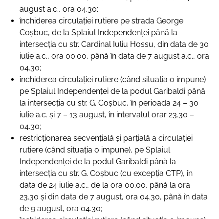
august a.c., ora 04.30;
închiderea circulaţiei rutiere pe strada George
Coşbuc, de la Splaiul Independenţei până la
intersecţia cu str. Cardinal Iuliu Hossu, din data de 30
iulie a.c., ora 00.00, până în data de 7 august a.c., ora
04.30;
închiderea circulației rutiere (când situația o impune)
pe Splaiul Independenței de la podul Garibaldi până
la intersecţia cu str. G. Coșbuc, în perioada 24 – 30
iulie a.c. și 7 – 13 august, în intervalul orar 23.30 –
04.30;
restricționarea secvențială și parțială a circulației
rutiere (când situația o impune), pe Splaiul
Independenţei de la podul Garibaldi până la
intersecţia cu str. G. Coșbuc (cu excepția CTP), în
data de 24 iulie a.c., de la ora 00.00, până la ora
23.30 și din data de 7 august, ora 04.30, până în data
de 9 august, ora 04.30;