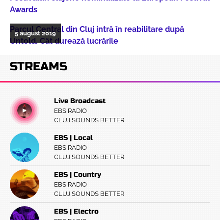
Awards
Parcul Central din Cluj intră în reabilitare după
5 august 2019
Untold. Cât durează lucrările
STREAMS
Live Broadcast
EBS RADIO
CLUJ SOUNDS BETTER
EBS | Local
EBS RADIO
CLUJ SOUNDS BETTER
EBS | Country
EBS RADIO
CLUJ SOUNDS BETTER
EBS | Electro