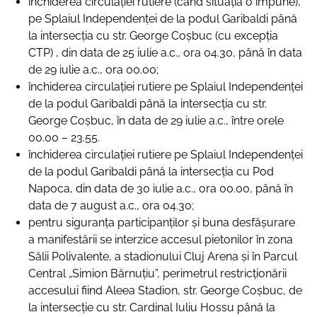
închiderea circulaţiei rutiere (când situația o impune),
pe Splaiul Independenţei de la podul Garibaldi până
la intersecţia cu str. George Coșbuc (cu excepția
CTP) , din data de 25 iulie a.c., ora 04.30, până în data
de 29 iulie a.c., ora 00.00;
închiderea circulaţiei rutiere pe Splaiul Independenţei
de la podul Garibaldi până la intersecţia cu str.
George Coșbuc, în data de 29 iulie a.c., între orele
00.00 – 23.55.
închiderea circulaţiei rutiere pe Splaiul Independenţei
de la podul Garibaldi până la intersecţia cu Pod
Napoca, din data de 30 iulie a.c., ora 00.00, până în
data de 7 august a.c., ora 04.30;
pentru siguranţa participanţilor şi buna desfăşurare
a manifestării se interzice accesul pietonilor în zona
Sălii Polivalente, a stadionului Cluj Arena și în Parcul
Central „Simion Bărnuţiu”, perimetrul restricţionării
accesului fiind Aleea Stadion, str. George Coşbuc, de
la intersecție cu str. Cardinal Iuliu Hossu până la