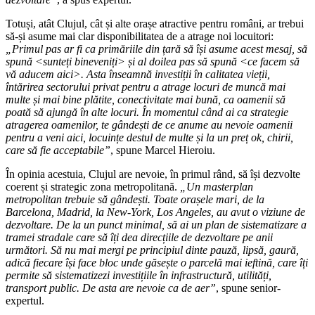
Totuși, atât Clujul, cât și alte orașe atractive pentru români, ar trebui
să-și asume mai clar disponibilitatea de a atrage noi locuitori:
„Primul pas ar fi ca primăriile din țară să își asume acest mesaj, să
spună <sunteți bineveniți> și al doilea pas să spună <ce facem să
vă aducem aici>. Asta înseamnă investiții în calitatea vieții,
întărirea sectorului privat pentru a atrage locuri de muncă mai
multe și mai bine plătite, conectivitate mai bună, ca oamenii să
poată să ajungă în alte locuri. În momentul când ai ca strategie
atragerea oamenilor, te gândești de ce anume au nevoie oamenii
pentru a veni aici, locuințe destul de multe și la un preț ok, chirii,
care să fie acceptabile”
, spune Marcel Hieroiu.
În opinia acestuia, Clujul are nevoie, în primul rând, să își dezvolte
coerent și strategic zona metropolitană.
„Un masterplan
metropolitan trebuie să gândești. Toate orașele mari, de la
Barcelona, Madrid, la New-York, Los Angeles, au avut o viziune de
dezvoltare. De la un punct minimal, să ai un plan de sistematizare a
tramei stradale care să îți dea direcțiile de dezvoltare pe anii
următori. Să nu mai mergi pe principiul dinte pauză, lipsă, gaură,
adică fiecare își face bloc unde găsește o parcelă mai ieftină, care îți
permite să sistematizezi investițiile în infrastructură, utilități,
transport public. De asta are nevoie ca de aer”
, spune senior-
expertul.