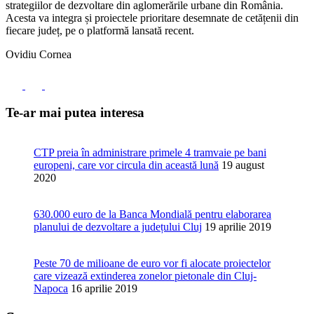
strategiilor de dezvoltare din aglomerările urbane din România.
Acesta va integra și proiectele prioritare desemnate de cetățenii din
fiecare județ, pe o platformă lansată recent.
Ovidiu Cornea
Te-ar mai putea interesa
CTP preia în administrare primele 4 tramvaie pe bani
europeni, care vor circula din această lună
19 august
2020
630.000 euro de la Banca Mondială pentru elaborarea
planului de dezvoltare a județului Cluj
19 aprilie 2019
Peste 70 de milioane de euro vor fi alocate proiectelor
care vizează extinderea zonelor pietonale din Cluj-
Napoca
16 aprilie 2019