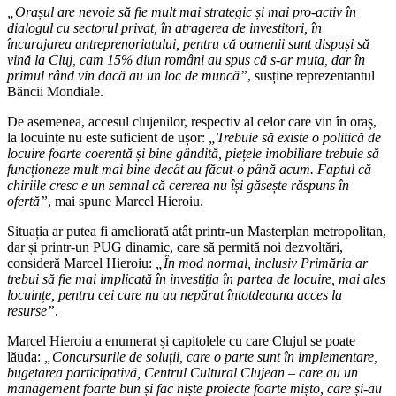
„Orașul are nevoie să fie mult mai strategic și mai pro-activ în
dialogul cu sectorul privat, în atragerea de investitori, în
încurajarea antreprenoriatului, pentru că oamenii sunt dispuși să
vină la Cluj, cam 15% diun români au spus că s-ar muta, dar în
primul rând vin dacă au un loc de muncă”
, susține reprezentantul
Băncii Mondiale.
De asemenea, accesul clujenilor, respectiv al celor care vin în oraș,
la locuințe nu este suficient de ușor:
„Trebuie să existe o politică de
locuire foarte coerentă și bine gândită, piețele imobiliare trebuie să
funcționeze mult mai bine decât au făcut-o până acum. Faptul că
chiriile cresc e un semnal că cererea nu își găsește răspuns în
ofertă”
, mai spune Marcel Hieroiu.
Situația ar putea fi ameliorată atât printr-un Masterplan metropolitan,
dar și printr-un PUG dinamic, care să permită noi dezvoltări,
consideră Marcel Hieroiu:
„În mod normal, inclusiv Primăria ar
trebui să fie mai implicată în investiția în partea de locuire, mai ales
locuințe, pentru cei care nu au nepărat întotdeauna acces la
resurse”
.
Marcel Hieroiu a enumerat și capitolele cu care Clujul se poate
lăuda:
„Concursurile de soluții, care o parte sunt în implementare,
bugetarea participativă, Centrul Cultural Clujean – care au un
management foarte bun și fac niște proiecte foarte mișto, care și-au