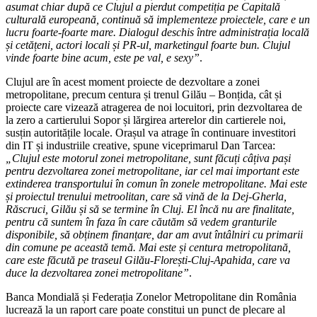
asumat chiar după ce Clujul a pierdut competiția pe Capitală
culturală europeană, continuă să implementeze proiectele, care e un
lucru foarte-foarte mare. Dialogul deschis între administrația locală
și cetățeni, actori locali și PR-ul, marketingul foarte bun. Clujul
vinde foarte bine acum, este pe val, e sexy”
.
Clujul are în acest moment proiecte de dezvoltare a zonei
metropolitane, precum centura și trenul Gilău – Bonțida, cât și
proiecte care vizează atragerea de noi locuitori, prin dezvoltarea de
la zero a cartierului Sopor și lărgirea arterelor din cartierele noi,
susțin autoritățile locale. Orașul va atrage în continuare investitori
din IT și industriile creative, spune viceprimarul Dan Tarcea:
„Clujul este motorul zonei metropolitane, sunt făcuți câțiva pași
pentru dezvoltarea zonei metropolitane, iar cel mai important este
extinderea transportului în comun în zonele metropolitane. Mai este
și proiectul trenului metroolitan, care să vină de la Dej-Gherla,
Răscruci, Gilău și să se termine în Cluj. El încă nu are finalitate,
pentru că suntem în faza în care căutăm să vedem granturile
disponibile, să obținem finanțare, dar am avut întâlniri cu primarii
din comune pe această temă. Mai este și centura metropolitană,
care este făcută pe traseul Gilău-Florești-Cluj-Apahida, care va
duce la dezvoltarea zonei metropolitane”
.
Banca Mondială și Federația Zonelor Metropolitane din România
lucrează la un raport care poate constitui un punct de plecare al