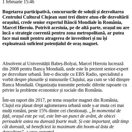
1 februarie
15:46
Bugetarea participativă, concursurile de soluții și dezvoltarea
Centrului Cultural Clujean sunt trei dintre atuu-rile dezvoltării
orașului, crede senior expertul Băncii Mondiale în România,
Marcel Hieroiu. Potrivit acestuia, pe de altă parte, orașul nu are
încă o strategie coerentă pentru zona metropolitană, ar putea
face mai mult pentru atragerea de investitori și nu își
exploatează suficient potențialul de oraș magnet.
Absolvent al Universității Babeș-Bolyai, Marcel Hieroiu lucrează
din 2008 pentru Banca Mondială, unde este în prezent senior-expert
pe dezvoltare urbană. Într-o discuție cu EBS Radio, specialistul a
vorbit despre plusurile și minusurile Clujului, așa cum se văd dinspre
Banca Mondială. Organizația transmite periodic diferite rapoarte cu
privire la probleme economice și sociale din România.
Într-un raport din 2017, pe tema orașelor magnet din România,
Clujul era plasat drept aglomerarea urbană unde s-ar muta cei mai
mulți români, peste 15% dintre cei chestionați.
„În momentul de
față, orașul este pe val, este într-un punct de avânt, de obicei
perioadele astea nu durează foarte mult. Și este important, atât timp
cât durează, să beneficiezi la maximum din boom-ul ăsta de
dezvoltare”
, a spus expertul.