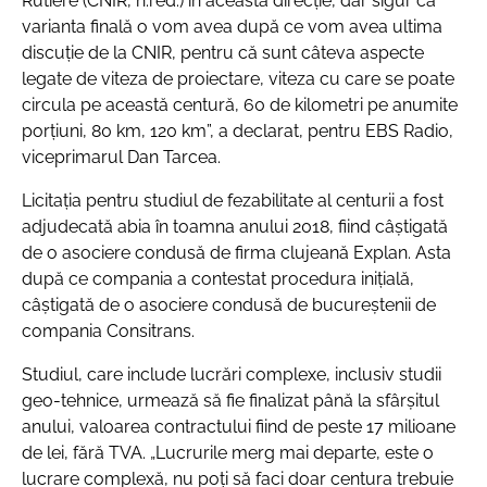
Rutiere (CNIR, n.red.) în această direcție, dar sigur că
varianta finală o vom avea după ce vom avea ultima
discuție de la CNIR, pentru că sunt câteva aspecte
legate de viteza de proiectare, viteza cu care se poate
circula pe această centură, 60 de kilometri pe anumite
porțiuni, 80 km, 120 km”
, a declarat, pentru EBS Radio,
viceprimarul Dan Tarcea.
Licitația pentru studiul de fezabilitate al centurii a fost
adjudecată abia în toamna anului 2018, fiind câștigată
de o asociere condusă de firma clujeană Explan. Asta
după ce compania a contestat procedura inițială,
câștigată de o asociere condusă de bucureștenii de
compania Consitrans.
Studiul, care include lucrări complexe, inclusiv studii
geo-tehnice, urmează să fie finalizat până la sfârșitul
anului, valoarea contractului fiind de peste 17 milioane
de lei, fără TVA.
„Lucrurile merg mai departe, este o
lucrare complexă, nu poți să faci doar centura trebuie