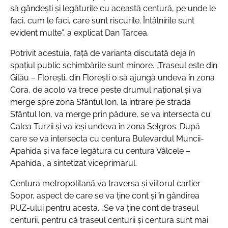
să gândești și legăturile cu această centură, pe unde le
faci, cum le faci, care sunt riscurile. Întâlnirile sunt
evident multe”
, a explicat Dan Tarcea.
Potrivit acestuia, față de varianta discutată deja în
spațiul public schimbările sunt minore.
„Traseul este din
Gilău – Florești, din Florești o să ajungă undeva în zona
Cora, de acolo va trece peste drumul național și va
merge spre zona Sfântul Ion, la intrare pe strada
Sfântul Ion, va merge prin pădure, se va intersecta cu
Calea Turzii și va ieși undeva în zona Selgros. După
care se va intersecta cu centura Bulevardul Muncii-
Apahida și va face legătura cu centura Vâlcele –
Apahida”
, a sintetizat viceprimarul.
Centura metropolitană va traversa și viitorul cartier
Sopor, aspect de care se va ține cont și în gândirea
PUZ-ului pentru acesta.
„Se va ține cont de traseul
centurii, pentru că traseul centurii și centura sunt mai