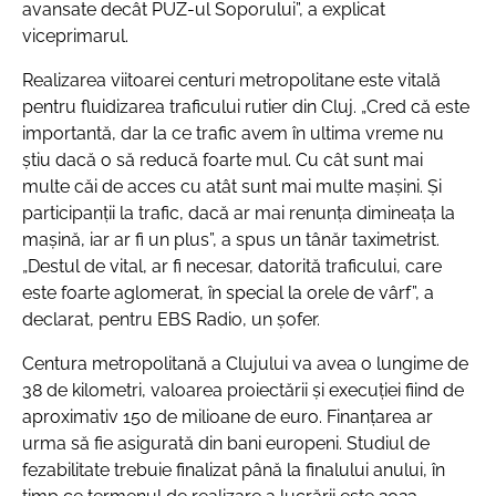
avansate decât PUZ-ul Soporului”
, a explicat
viceprimarul.
Realizarea viitoarei centuri metropolitane este vitală
pentru fluidizarea traficului rutier din Cluj.
„Cred că este
importantă, dar la ce trafic avem în ultima vreme nu
știu dacă o să reducă foarte mul. Cu cât sunt mai
multe căi de acces cu atât sunt mai multe mașini. Și
participanții la trafic, dacă ar mai renunța dimineața la
mașină, iar ar fi un plus”
, a spus un tânăr taximetrist.
„Destul de vital, ar fi necesar, datorită traficului, care
este foarte aglomerat, în special la orele de vârf”
, a
declarat, pentru EBS Radio, un șofer.
Centura metropolitană a Clujului va avea o lungime de
38 de kilometri, valoarea proiectării și execuției fiind de
aproximativ 150 de milioane de euro. Finanțarea ar
urma să fie asigurată din bani europeni. Studiul de
fezabilitate trebuie finalizat până la finalului anului, în