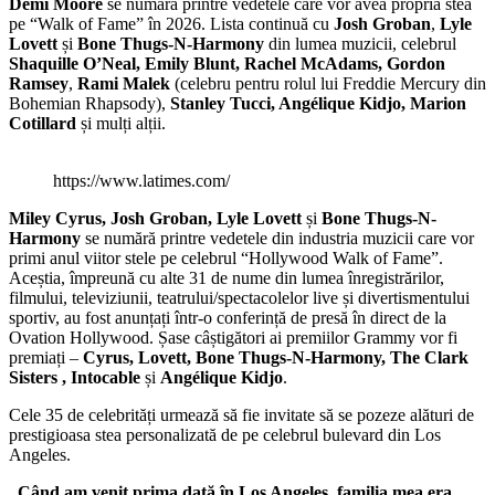
Demi Moore
se numără printre vedetele care vor avea propria stea
pe “Walk of Fame” în 2026. Lista continuă cu
Josh Groban
,
Lyle
Lovett
și
Bone Thugs-N-Harmony
din lumea muzicii, celebrul
Shaquille O’Neal, Emily Blunt, Rachel McAdams, Gordon
Ramsey
,
Rami Malek
(celebru pentru rolul lui Freddie Mercury din
Bohemian Rhapsody),
Stanley Tucci, Angélique Kidjo, Marion
Cotillard
și mulți alții.
https://www.latimes.com/
Miley Cyrus, Josh Groban, Lyle Lovett
și
Bone Thugs-N-
Harmony
se numără printre vedetele din industria muzicii care vor
primi anul viitor stele pe celebrul “Hollywood Walk of Fame”.
Aceștia, împreună cu alte 31 de nume din lumea înregistrărilor,
filmului, televiziunii, teatrului/spectacolelor live și divertismentului
sportiv, au fost anunțați într-o conferință de presă în direct de la
Ovation Hollywood. Șase câștigători ai premiilor Grammy vor fi
premiați –
Cyrus, Lovett, Bone Thugs-N-Harmony, The Clark
Sisters , Intocable
și
Angélique Kidjo
.
Cele 35 de celebrități urmează să fie invitate să se pozeze alături de
prestigioasa stea personalizată de pe celebrul bulevard din Los
Angeles.
„Când am venit prima dată în Los Angeles, familia mea era