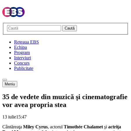
Caută
Reteaua EBS
Echipa
Program
Interviuri
Concurs
Publicitate
Meniu
35 de vedete din muzică şi cinematografie
vor avea propria stea
13 iulie
15:47
Cântăreaţa
Miley Cyrus
, actorul
Timothée Chalamet
şi
actriţa