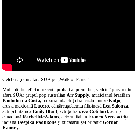
Celebrităţi din afara SUA pe „Walk of Fame”
Mulți alți beneficiari recent aprobați ai premiilor „vedete” provin din
afara SUA: grupul pop australian
Air Supply
, muzicianul brazilian
Paulinho da Costa,
muzicianul/actrița franco-benineze
Kidjo
,
artista mexicană
Lucero
, cântăreața/actrița filipineză
Lea Salonga
,
actrița britanică
Emily Blunt
, actrița franceză
Cotillard
, actrița
canadiană
Rachel McAdams
, actorul italian
Franco Nero
, actrița
indiană
Deepika Padukone
și bucătarul-șef britanic
Gordon
Ramsey.