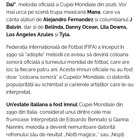
Dai”
, melodia oficială a Cupei Mondiale din 2026. Vor
mai urca pe scenă trupa mexicană
Mana
, care va
cânta alături de
Alejandro Fernandez
şi columbianul
J
Balvin
, dar şi de
Belinda, Danny Ocean, Lila Downs,
Los Ángeles Azules
şi
Tyla.
Federaţia Internaţională de Fotbal (FIFA) a început în
1990 să “adopte” melodii ce aveau să devină coloana
sonoră oficială a turneului mondial de fotbal, care are
loc la fiecare patru ani. Aceste imnuri oficiale nu au fost
doar “coloana sonoră” a Cupelor Mondiale, ci datorită
popularităţii au schimbat şi carierele artiştilor care le-au
interpretat.
Un’estate italiana
a fost imnul
Cupei Mondiale din
1990 din Italia, considerat unul dintre cele mai
frumoase. Interpretată de Edoardo Bennato şi Gianna
Nannini, melodia a devenit nemuritoare datorită
refrenului său de neuitat: „Notti magice…” sau „Nopţi