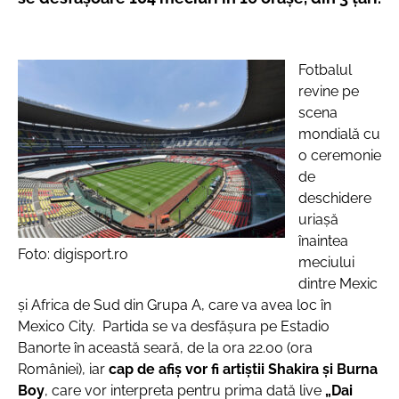
Fotbalul
revine pe
scena
mondială cu
o ceremonie
de
deschidere
uriaşă
înaintea
Foto: digisport.ro
meciului
dintre Mexic
şi Africa de Sud din Grupa A, care va avea loc în
Mexico City. Partida se va desfăşura pe Estadio
Banorte în această seară, de la ora 22.00 (ora
României), iar
cap de afiş vor fi artiştii Shakira şi Burna
Boy
, care vor interpreta pentru prima dată live
„Dai