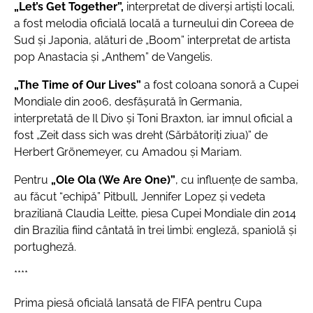
„Let’s Get Together”,
interpretat de diverşi artişti locali,
a fost melodia oficială locală a turneului din Coreea de
Sud şi Japonia, alături de „Boom” interpretat de artista
pop Anastacia şi „Anthem” de Vangelis.
„The Time of Our Lives”
a fost coloana sonoră a Cupei
Mondiale din 2006, desfăşurată în Germania,
interpretată de Il Divo şi Toni Braxton, iar imnul oficial a
fost „Zeit dass sich was dreht (Sărbătoriţi ziua)” de
Herbert Grönemeyer, cu Amadou şi Mariam.
Pentru
„Ole Ola (We Are One)”
, cu influenţe de samba,
au făcut “echipă” Pitbull, Jennifer Lopez şi vedeta
braziliană Claudia Leitte, piesa Cupei Mondiale din 2014
din Brazilia fiind cântată în trei limbi: engleză, spaniolă şi
portugheză.
****
Prima piesă oficială lansată de FIFA pentru Cupa