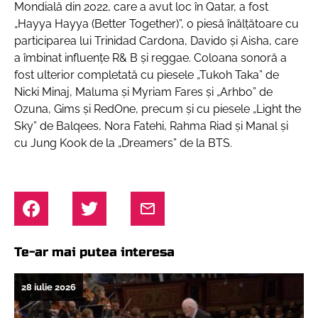
Mondială din 2022, care a avut loc în Qatar, a fost
„Hayya Hayya (Better Together)”, o piesă înălţătoare cu
participarea lui Trinidad Cardona, Davido şi Aisha, care
a îmbinat influenţe R& B şi reggae. Coloana sonoră a
fost ulterior completată cu piesele „Tukoh Taka” de
Nicki Minaj, Maluma şi Myriam Fares şi „Arhbo” de
Ozuna, Gims şi RedOne, precum şi cu piesele „Light the
Sky” de Balqees, Nora Fatehi, Rahma Riad şi Manal şi
cu Jung Kook de la „Dreamers” de la BTS.
Te-ar mai putea interesa
28 iulie 2026