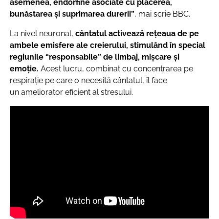
asemenea, endorfine asociate cu plăcerea,
bunăstarea și suprimarea durerii”
, mai scrie BBC.
La nivel neuronal,
cântatul activează reţeaua de pe
ambele emisfere ale creierului, stimulând în special
regiunile “responsabile” de limbaj, mișcare și
emoție.
Acest lucru, combinat cu concentrarea pe
respirație pe care o necesită cântatul, îl face
un ameliorator eficient al stresului.