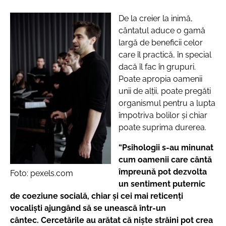
De la creier la inimă,
cântatul aduce o gamă
largă de beneficii celor
care îl practică, în special
dacă îl fac în grupuri.
Poate apropia oamenii
unii de alții, poate pregăti
organismul pentru a lupta
împotriva bolilor și chiar
poate suprima durerea.
“Psihologii s-au minunat
cum oamenii care cântă
împreună pot dezvolta
Foto: pexels.com
un sentiment puternic
de coeziune socială, chiar și cei mai reticenți
vocaliști ajungând să se unească într-un
cântec. Cercetările au arătat că niște străini pot crea