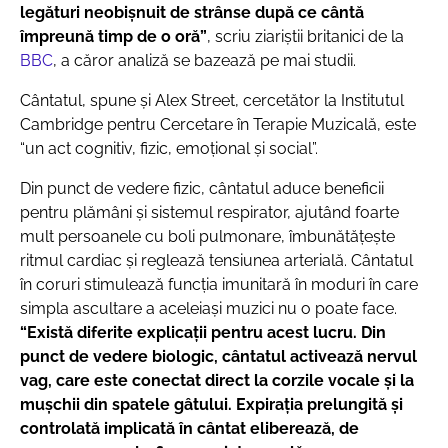
legături neobișnuit de strânse după ce cântă
împreună timp de o oră”
, scriu ziariştii britanici de la
BBC
, a căror analiză se bazează pe mai studii.
Cântatul, spune şi Alex Street, cercetător la Institutul
Cambridge pentru Cercetare în Terapie Muzicală, este
“un act cognitiv, fizic, emoțional și social”.
Din punct de vedere fizic, cântatul aduce beneficii
pentru plămâni și sistemul respirator, ajutând foarte
mult persoanele cu boli pulmonare, îmbunătăţeşte
ritmul cardiac şi reglează tensiunea arterială. Cântatul
în coruri stimulează funcția imunitară în moduri în care
simpla ascultare a aceleiași muzici nu o poate face.
“Există diferite explicații pentru acest lucru. Din
punct de vedere biologic, cântatul activează nervul
vag, care este conectat direct la corzile vocale și la
mușchii din spatele gâtului. Expirația prelungită și
controlată implicată în cântat eliberează, de