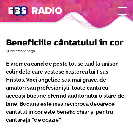
Beneficiile cântatului în cor
13 decembrie
10:38
E vremea când de peste tot se aud la unison
colindele care vestesc naşterea lui Iisus
Hristos. Voci angelice sau mai grave, de
amatori sau profesionişti, toate cântă cu
aceeaşi bucurie oferind auditoriului o stare de
bine. Bucuria este însă reciprocă deoarece
cântatul în cor este benefic chiar şi pentru
cântăreţii “de ocazie”.