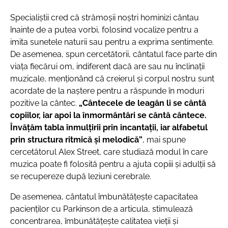
Specialiştii cred că strămoșii noștri hominizi cântau
înainte de a putea vorbi, folosind vocalize pentru a
imita sunetele naturii sau pentru a exprima sentimente.
De asemenea, spun cercetătorii, cântatul face parte din
viața fiecărui om, indiferent dacă are sau nu înclinații
muzicale, menționând că creierul și corpul nostru sunt
acordate de la naștere pentru a răspunde în moduri
pozitive la cântec.
„Cântecele de leagăn li se cântă
copiilor, iar apoi la înmormântări se cântă cântece.
Învățăm tabla înmulțirii prin incantații, iar alfabetul
prin structura ritmică și melodică”
, mai spune
cercetătorul Alex Street, care studiază modul în care
muzica poate fi folosită pentru a ajuta copiii și adulții să
se recupereze după leziuni cerebrale.
De asemenea, cântatul îmbunătățește capacitatea
pacienților cu Parkinson de a articula, stimulează
concentrarea, îmbunătățeşte calitatea vieții și