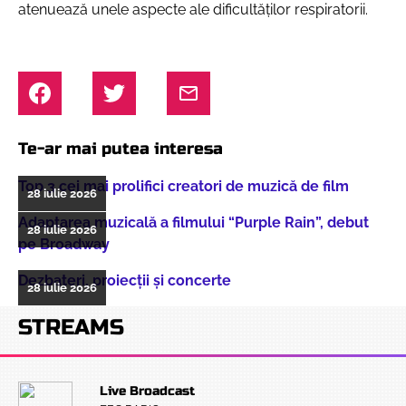
atenuează unele aspecte ale dificultăților respiratorii.
Te-ar mai putea interesa
Top 3 cei mai prolifici creatori de muzică de film
28 iulie 2026
Adaptarea muzicală a filmului “Purple Rain”, debut
28 iulie 2026
pe Broadway
Dezbateri, proiecţii şi concerte
28 iulie 2026
STREAMS
Live Broadcast