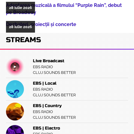
Adaptarea muzicală a filmului “Purple Rain”, debut
28 iulie 2026
pe Broadway
Dezbateri, proiecţii şi concerte
28 iulie 2026
STREAMS
Live Broadcast
EBS RADIO
CLUJ SOUNDS BETTER
EBS | Local
EBS RADIO
CLUJ SOUNDS BETTER
EBS | Country
EBS RADIO
CLUJ SOUNDS BETTER
EBS | Electro