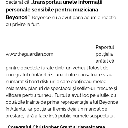
„transportau unele informaţii
declarat că
personale sensibile pentru muziciana
Beyoncé”
. Beyonce nu a avut până acum o reacţie
cu privire la furt.
Raportul
www.theguardian.com
poliţiei a
arătat că
printre obiectele furate dintr-un vehicul folosit de
coregraful cântăreţei şi una dintre dansatoare s-au
numărat şi hard disk-urile care conţineau melodii
nelansate, planuri de spectacol şi setlist-uri trecute şi
viitoare pentru turneul. Furtul a avut loc pe 8 iulie, cu
două zile înainte de prima reprezentaţie a lui Beyoncé
în Atlanta, iar poliţia ar fi emis deja un mandat de
arestare, fără a face însă public numele suspectului.
„Coregraful Christopher Grant şi dansatoarea