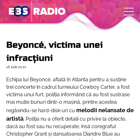
Beyoncé, victima unei
infracţiuni
16 iulie
20:21
Echipa lui Beyoncé, aflată în Atlanta pentru a susţine
trei concerte în cadrul turneului Cowboy Carter, a fost
victima unui furt, poliţia informând că au fost sustrase
mai multe bunuri dintr-o maşină, printre acestea
melodii nelansate de
regăsindu-se hard-disk-uri cu
artistă
. Poliţia nu a oferit detalii cu privire la obiecte,
dacă au fost sau nu recuperate, însă coregraful
Christopher Grant şi dansatoarea Diandre Blue au