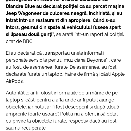
Diandre Blue au declarat poliţiei că au parcat maşina
Jeep Wagoneer de culoarea neagră, închiriată, şi au
intrat într-un restaurant din apropiere. Când s-au
întors, geamul din spate al vehiculului fusese spart
şi lipseau două genţi”,
se arată într-un raport al poliţiei,
citat de BBC.
Ei au declarat că „transportau unele informaţii
personale sensibile pentru muziciana Beyoncé” , care
au fost, de asemenea, furate. De asemenea, au fost
declarate furate un laptop, haine de firmă şi căşti Apple
AirPods.
Autorităţile ar fi folosit informaţiile de urmărire de pe
laptop şi căşti pentru a afla unde ar fi putut ajunge
obiectele, iar hoţul ar fi fost descoperit şi după „două
amprente foarte uşoare”. Poliţia nu a oferit însă detalii
cu privire la obiectele furate, respectiv dacă au fost
sau nu recuperate.