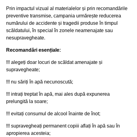
Prin impactul vizual al materialelor și prin recomandările
preventive transmise, campania urmărește reducerea
numărului de accidente și tragedii produse în timpul
scăldatului, în special în zonele neamenajate sau
nesupravegheate.
Recomandări esențiale:
!!! alegeți doar locuri de scăldat amenajate și
supravegheate;
!!! nu săriți în apă necunoscută;
!!! intrați treptat în apă, mai ales după expunerea
prelungită la soare;
!!! evitați consumul de alcool înainte de înot;
!!! supravegheați permanent copiii aflați în apă sau în
apropierea acesteia;