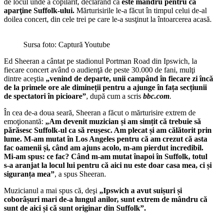
de locul unde a copilărit, declarând că
este mândru pentru că
aparţine Suffolk-ului.
Mărturisirile le-a făcut în timpul celui de-al
doilea concert, din cele trei pe care le-a susţinut la întoarcerea acasă.
Sursa foto: Captură Youtube
Ed Sheeran a cântat pe stadionul Portman Road din Ipswich, la
fiecare concert având o audienţă de peste 30.000 de fani, mulţi
dintre aceştia
„venind de departe, unii campând în fiecare zi încă
de la primele ore ale dimineții pentru a ajunge în fața secțiunii
de spectatori în picioare”
, după cum a scris
bbc.com
.
În cea de-a doua seară, Sheeran a făcut o mărturisire extrem de
emoţionantă:
„Am devenit muzician și am simțit că trebuie să
părăsesc Suffolk-ul ca să reușesc. Am plecat și am călătorit prin
lume. M-am mutat în Los Angeles pentru că am crezut că asta
fac oamenii și, când am ajuns acolo, m-am pierdut incredibil.
Mi-am spus: ce fac? Când m-am mutat înapoi în Suffolk, totul
s-a aranjat la locul lui pentru că aici nu este doar casa mea, ci și
siguranța mea”
, a spus Sheeran.
Muzicianul a mai spus că, deşi
„Ipswich a avut suișuri și
coborâșuri mari de-a lungul anilor, sunt extrem de mândru că
sunt de aici și că sunt originar din Suffolk”.