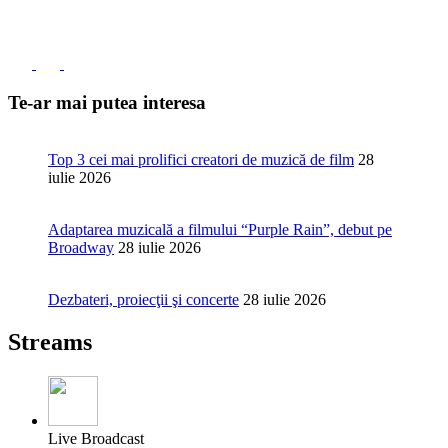
Te-ar mai putea interesa
Top 3 cei mai prolifici creatori de muzică de film
28
iulie 2026
Adaptarea muzicală a filmului “Purple Rain”, debut pe
Broadway
28 iulie 2026
Dezbateri, proiecţii şi concerte
28 iulie 2026
Streams
Live Broadcast