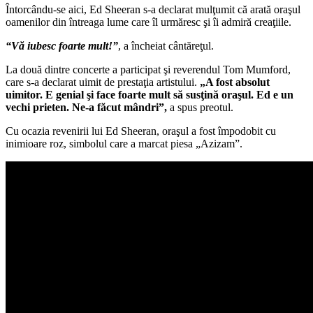
Întorcându-se aici, Ed Sheeran s-a declarat mulţumit că arată oraşul
oamenilor din întreaga lume care îl urmăresc şi îi admiră creaţiile.
“Vă iubesc foarte mult!”
, a încheiat cântăreţul.
La două dintre concerte a participat şi reverendul Tom Mumford,
care s-a declarat uimit de prestaţia artistului.
„A fost absolut
uimitor. E genial şi face foarte mult să susţină oraşul. Ed e un
vechi prieten. Ne-a făcut mândri”,
a spus preotul.
Cu ocazia revenirii lui Ed Sheeran, oraşul a fost împodobit cu
inimioare roz, simbolul care a marcat piesa „Azizam”.