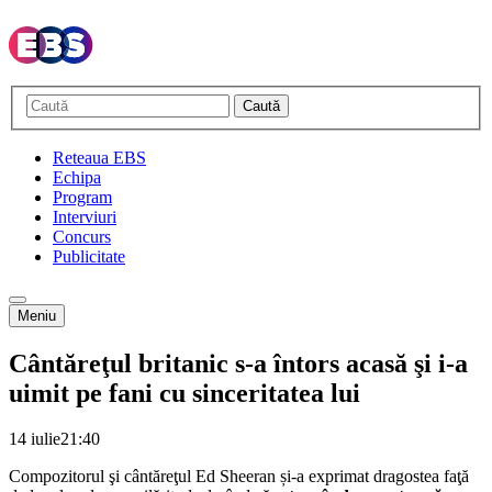
Caută
Reteaua EBS
Echipa
Program
Interviuri
Concurs
Publicitate
Meniu
Cântăreţul britanic s-a întors acasă şi i-a
uimit pe fani cu sinceritatea lui
14 iulie
21:40
Compozitorul şi cântăreţul Ed Sheeran și-a exprimat dragostea faţă