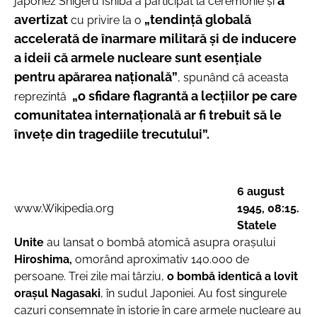
a
japonez Shigeru Ishiba a participat la ceremonie şi
avertizat
„tendință globală
cu privire la o
accelerată de înarmare militară şi de inducere
a ideii că armele nucleare sunt esențiale
pentru apărarea națională”
, spunând că aceasta
„o sfidare flagrantă a lecțiilor pe care
reprezintă
comunitatea internațională ar fi trebuit să le
învețe din tragediile trecutului”.
6 august
www.Wikipedia.org
1945, 08:15.
Statele
Unite
au lansat o bombă atomică asupra orașului
Hiroshima,
omorând aproximativ
140.000 de
persoane
. Trei zile mai târziu,
o bombă identică a lovit
orașul Nagasaki
, în sudul Japoniei. Au fost singurele
cazuri consemnate în istorie în care armele nucleare au