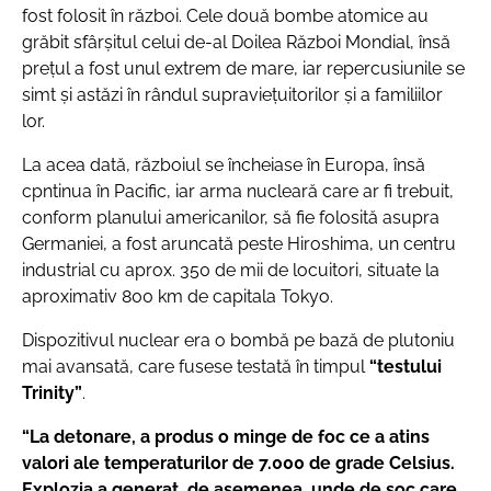
fost folosit în război. Cele două bombe atomice au
grăbit sfârșitul celui de-al Doilea Război Mondial, însă
preţul a fost unul extrem de mare, iar repercusiunile se
simt şi astăzi în rândul supravieţuitorilor şi a familiilor
lor.
La acea dată, războiul se încheiase în Europa, însă
cpntinua în Pacific, iar arma nucleară care ar fi trebuit,
conform planului americanilor, să fie folosită asupra
Germaniei, a fost aruncată peste Hiroshima, un centru
industrial cu aprox. 350 de mii de locuitori, situate la
aproximativ 800 km de capitala Tokyo.
Dispozitivul nuclear era o bombă pe bază de plutoniu
mai avansată, care fusese testată în timpul
“testului
Trinity”
.
“La detonare, a produs o minge de foc ce a atins
valori ale temperaturilor de 7.000 de grade Celsius.
Explozia a generat, de asemenea, unde de șoc care