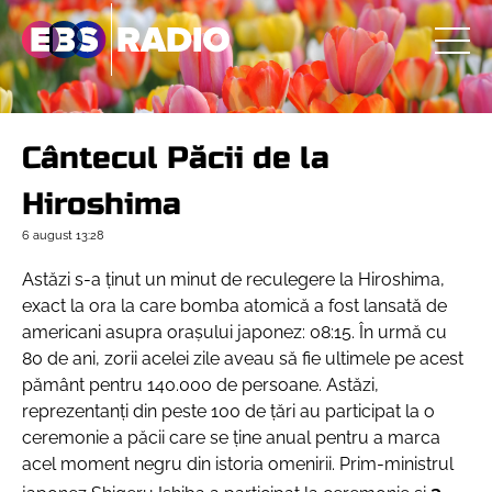
Cântecul Păcii de la
Hiroshima
6 august
13:28
Astăzi s-a ţinut un minut de reculegere la Hiroshima,
exact la ora la care bomba atomică a fost lansată de
americani asupra orașului japonez: 08:15. În urmă cu
80 de ani, zorii acelei zile aveau să fie ultimele pe acest
pământ pentru 140.000 de persoane. Astăzi,
reprezentanți din peste 100 de țări au participat la o
ceremonie a păcii care se ţine anual pentru a marca
acel moment negru din istoria omenirii. Prim-ministrul