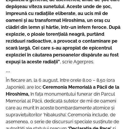
depășeau viteza sunetului. Aceste unde de șoc,
împreună cu radiațiile eliberate, au ucis mii de
oameni și au transformat Hiroshima, un oraș cu
clădiri din lemn și hârtie, într-un infern feroce. După
explozie, o ploaie torențială neagră, purtând
reziduuri radioactive, a provocat o contaminare pe
scară largă. Cei care s-au apropiat de epicentrul
exploziei în căutarea persoanelor dispărute au fost
expuși la aceste radiații”
, scrie Agerpres.
***
În fiecare an, la 6 august, între orele 8.00 – 8.50 (ora
Japoniei), are loc
Ceremonia Memorială a Păcii de la
Hiroshima,
în fața monumentului funerar din Parcul
Memorial al Păcii, dedicată sutelor de mii de oameni
care au murit în aceste bombardamente atomice și
supraviețuitorilor ‘hibakusha’. Ceremonia include, de
asemenea, o serie de discursuri speciale susținute de
autorități ale statului precum
‘Declarația de Pace’
și