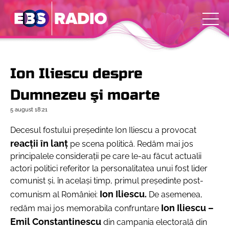
Ion Iliescu despre
Dumnezeu şi moarte
5 august
18:21
Decesul fostului preşedinte Ion Iliescu a provocat
reacţii în lanţ
pe scena politică. Redăm mai jos
principalele consideraţii pe care le-au făcut actualii
actori politici referitor la personalitatea unui fost lider
comunist şi, în acelaşi timp, primul preşedinte post-
Ion Iliescu.
comunism al României:
De asemenea,
Ion Iliescu –
redăm mai jos memorabila confruntare
Emil Constantinescu
din campania electorală din