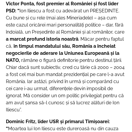
Victor Ponta, fost premier al României şi fost lider
PSD: “
Ion Iliescu a fost cu adevărat un PREȘEDINTE.
Cu bune și cu rele (mai ales Mineriadele) – așa cum
este cazul oricărei mari personalități politice – dar, fără
îndoială, un Președinte al României și al românilor, care
a marcat profund istoria noastră
. Măcar pentru faptul
că,
în timpul mandatului său, România a încheiat
negocierile de aderare la Uniunea Europeană și la
NATO,
rămâne o figură definitorie pentru destinul țării.
Chiar dacă sunt subiectiv, cred cu tărie că 2000 – 2004
a fost cel mai bun mandat prezidențial pe care l-a avut
România. Iar astăzi, privind în urmă și comparând cu
cei care i-au urmat, diferențele devin imposibil de
ignorat. Mă consider un om politic privilegiat pentru că
am avut șansa să-l cunosc și să lucrez alături de Ion
Iliescu”.
Dominic Fritz, lider USR şi primarul Timişoarei:
“
Moartea lui Ion Iliescu este dureroasă nu din cauza