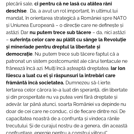
plecării sale,
ci pentru că ne lasă cu atâtea răni
deschise
.
Da, a avut un rol important, în ultimul lui
mandat, în orientarea strategică a României spre NATO
și Uniunea Europeană – o direcție care ne definește și
astăzi. Dar
nu putem trece sub tăcere
– da, nici astăzi
–
suferința celor care au plătit cu sânge la Revoluție
și mineriade pentru dreptul la libertate și
democrație
. Nu putem trece sub tăcere faptul că a
patronat un sistem postcomunist ale cărui tentacule ne
frânează încă azi. Mulți încă așteaptă dreptatea.
Iar Ion
Iliescu a luat cu el și răspunsuri la întrebări care
frământă încă societatea.
Dumnezeu să-l ierte.
Iertarea celor cărora le-a luat din speranță, din libertate
și din prosperitate nu va putea veni fără dreptate și
adevăr. Iar până atunci, soarta României va depinde nu
doar de cei care ne conduc, ci de fiecare dintre noi. De
capacitatea noastră de a confrunta și vindeca rănile
trecutului. Și de curajul nostru de a genera, din această
confruntare, energie pentru a construi viitorul”.