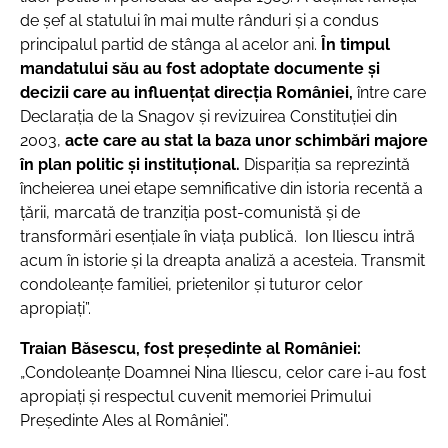
de șef al statului în mai multe rânduri și a condus
principalul partid de stânga al acelor ani.
În timpul
mandatului său au fost adoptate documente și
decizii care au influențat direcția României,
între care
Declarația de la Snagov și revizuirea Constituției din
2003,
acte care au stat la baza unor schimbări majore
în plan politic și instituțional.
Dispariția sa reprezintă
încheierea unei etape semnificative din istoria recentă a
țării, marcată de tranziția post-comunistă și de
transformări esențiale în viața publică. Ion Iliescu intră
acum în istorie și la dreapta analiză a acesteia. Transmit
condoleanțe familiei, prietenilor și tuturor celor
apropiați”.
Traian Băsescu, fost preşedinte al României:
„Condoleanţe Doamnei Nina Iliescu, celor care i-au fost
apropiaţi şi respectul cuvenit memoriei Primului
Preşedinte Ales al României”.