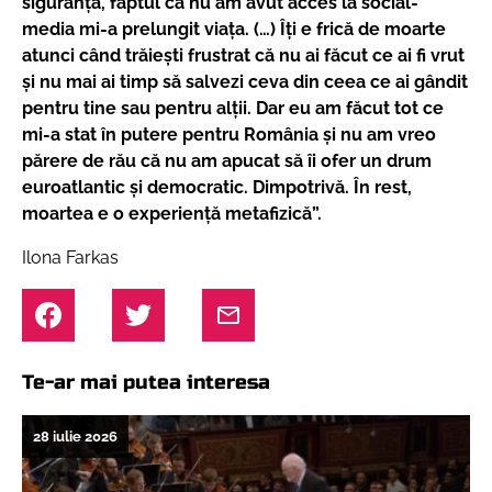
siguranță, faptul că nu am avut acces la social-
media mi-a prelungit viața. (…) Îți e frică de moarte
atunci când trăiești frustrat că nu ai făcut ce ai fi vrut
și nu mai ai timp să salvezi ceva din ceea ce ai gândit
pentru tine sau pentru alții. Dar eu am făcut tot ce
mi-a stat în putere pentru România și nu am vreo
părere de rău că nu am apucat să îi ofer un drum
euroatlantic și democratic. Dimpotrivă. În rest,
moartea e o experiență metafizică”.
Ilona Farkas
Te-ar mai putea interesa
28 iulie 2026