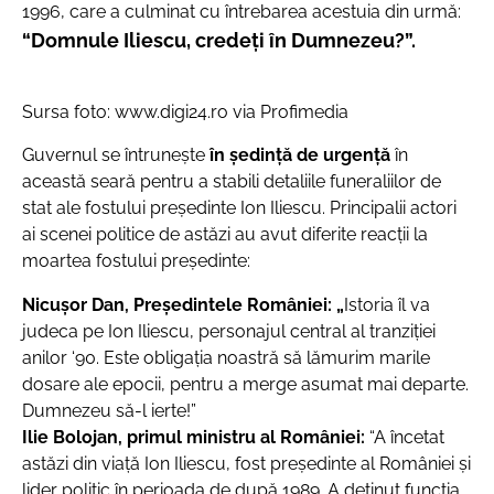
1996, care a culminat cu întrebarea acestuia din urmă:
“Domnule Iliescu, credeţi în Dumnezeu?”.
Sursa foto: www.digi24.ro via Profimedia
Guvernul se întruneşte
în şedinţă de urgenţă
în
această seară pentru a stabili detaliile funeraliilor de
stat ale fostului preşedinte Ion Iliescu. Principalii actori
ai scenei politice de astăzi au avut diferite reacţii la
moartea fostului preşedinte:
Nicuşor Dan, Președintele României: „
Istoria îl va
judeca pe Ion Iliescu, personajul central al tranziției
anilor ‘90. Este obligația noastră să lămurim marile
dosare ale epocii, pentru a merge asumat mai departe.
Dumnezeu să-l ierte!”
Ilie Bolojan
, primul ministru al României:
“A încetat
astăzi din viață Ion Iliescu, fost președinte al României și
lider politic în perioada de după 1989. A deținut funcția