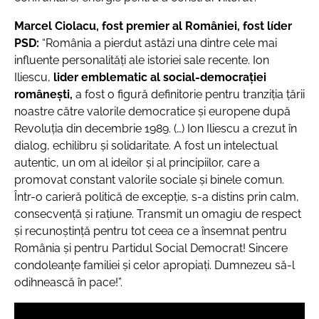
Marcel Ciolacu, fost premier al României, fost líder
PSD:
“România a pierdut astăzi
una dintre cele mai
influente personalități ale istoriei sale recente
. Ion
Iliescu,
lider emblematic al social-democrației
românești,
a fost o figură definitorie pentru tranziția țării
noastre către valorile democratice și europene după
Revoluția din decembrie 1989. (…) Ion Iliescu a crezut în
dialog, echilibru și solidaritate. A fost un intelectual
autentic, un om al ideilor și al principiilor, care a
promovat constant valorile sociale și binele comun.
Într-o carieră politică de excepție, s-a distins prin calm,
consecvență și rațiune. Transmit un omagiu de respect
și recunoștință pentru tot ceea ce a însemnat pentru
România și pentru Partidul Social Democrat! Sincere
condoleanțe familiei și celor apropiați. Dumnezeu să-l
odihnească în pace!”.