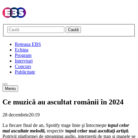
Caută
Reteaua EBS
Echipa
Program
Interviuri
Concurs
Publicitate
Meniu
Ce muzică au ascultat românii în 2024
28 decembrie
20:19
La fiecare final de an, Spotify trage linie şi întocmeşte
topul celor
mai ascultate melodii,
respectiv
topul celor mai ascultaţi artişti
.
Potrivit platformei de streaming audio, interpreţii de trap şi manele se