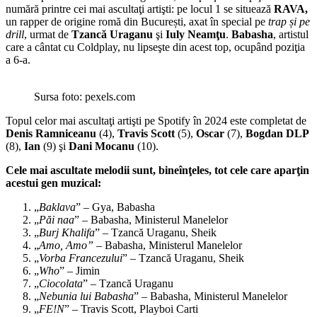
numără printre cei mai ascultaţi artişti: pe locul 1 se situează
RAVA,
un rapper de origine romă din București, axat în special pe
trap și pe
drill
, urmat de
Tzancă Uraganu
şi
Iuly Neamţu
.
Babasha
, artistul
care a cântat cu Coldplay, nu lipseşte din acest top, ocupând poziţia
a 6-a.
Sursa foto: pexels.com
Topul celor mai ascultaţi artişti pe Spotify în 2024 este completat de
Denis Ramniceanu
(4),
Travis Scott
(5),
Oscar
(7),
Bogdan DLP
(8),
Ian
(9) şi
Dani Mocanu
(10).
Cele mai ascultate melodii sunt, bineînţeles, tot cele care aparţin
acestui gen muzical:
„
Baklava
” – Gya, Babasha
„
Păi naa
” – Babasha, Ministerul Manelelor
„
Burj Khalifa
” – Tzancă Uraganu, Sheik
„
Amo, Amo”
– Babasha, Ministerul Manelelor
„
Vorba Francezului
” – Tzancă Uraganu, Sheik
„
Who
” – Jimin
„
Ciocolata
” – Tzancă Uraganu
„
Nebunia lui Babasha
” – Babasha, Ministerul Manelelor
„
FE!N
” – Travis Scott, Playboi Carti