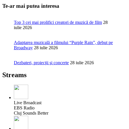
Te-ar mai putea interesa
Top 3 cei mai prolifici creatori de muzică de film
28
iulie 2026
Adaptarea muzicală a filmului “Purple Rain”, debut pe
Broadway
28 iulie 2026
Dezbateri, proiecţii şi concerte
28 iulie 2026
Streams
Live Broadcast
EBS Radio
Cluj Sounds Better