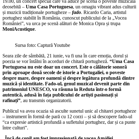
19.00, un concert special care va aduce pe scenă o poveste muzicală
deosebită –
Uma Casa Portuguesa
, un omagiu vibrant adus culturii
și muzicii tradiționale portugheze –
fado
. Ricardo Caria, artistul
portughez stabilit în România, cunoscut publicului de la „Vocea
României”, va urca pe scenă alături de Monica Opra și trupa
MoniAcustique
.
Sursa foto: Captură Youtube
Seara zile de sâmbătă, 21 iunie, va fi una în care emoția, dorul și
poezia se vor întâlni în acorduri de chitară portugheză.
“Uma Casa
Portuguesa nu este doar un concert. Este o călătorie sonoră
prin aproape două secole de istorie a Portugaliei, o poveste
despre mare, despre oameni și despre legătura profundă dintre
muzică și identitate. Fado-ul, genul muzical devenit parte din
patrimoniul UNESCO, va răsuna la Reduta într-o formă
autentică, adusă în fața publicului de artiști pasionați și
rafinați”
, au transmis organizatorii.
Publicul va avea ocazia să asculte sunetul unic al chitarei portugheze
– instrument în formă de pară cu 12 corzi – și să descopere fado-ul
“ca expresie artistică profundă a sufletului portughez, dar și ca punte
între culturi”.
„Încă de copil am fost impresionată de vocea Amáliei