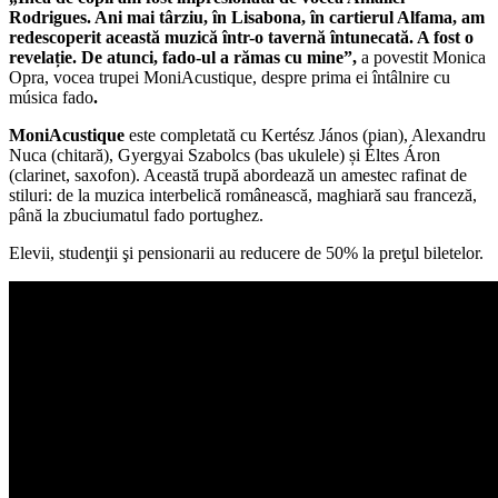
Rodrigues. Ani mai târziu, în Lisabona, în cartierul Alfama, am
redescoperit această muzică într-o tavernă întunecată. A fost o
revelație. De atunci, fado-ul a rămas cu mine”,
a povestit Monica
Opra, vocea trupei MoniAcustique, despre prima ei întâlnire cu
música fado
.
MoniAcustique
este completată cu Kertész János (pian), Alexandru
Nuca (chitară), Gyergyai Szabolcs (bas ukulele) și Éltes Áron
(clarinet, saxofon). Această trupă abordează un amestec rafinat de
stiluri: de la muzica interbelică românească, maghiară sau franceză,
până la zbuciumatul fado portughez.
Elevii, studenţii şi pensionarii au reducere de 50% la preţul biletelor.