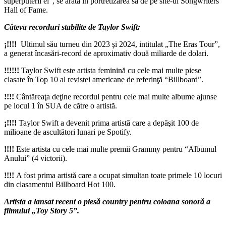
superputerii ei”, se arată în portretizarea sa de pe site-ul Songwriters
Hall of Fame.
Câteva recorduri stabilite de Taylor Swift:
¡!!!!
Ultimul său turneu din 2023 şi 2024, intitulat „The Eras Tour”,
a generat încasări-record de aproximativ două miliarde de dolari.
!!!!!!
Taylor Swift este artista feminină cu cele mai multe piese
clasate în Top 10 al revistei americane de referinţă “Billboard”.
!!!!
Cântăreaţa deţine recordul pentru cele mai multe albume ajunse
pe locul 1 în SUA de către o artistă.
¡!!!!
Taylor Swift a devenit prima artistă care a depăşit 100 de
milioane de ascultători lunari pe Spotify.
!!!!
Este artista cu cele mai multe premii Grammy pentru “Albumul
Anului” (4 victorii).
!!!!
A fost prima artistă care a ocupat simultan toate primele 10 locuri
din clasamentul Billboard Hot 100.
Artista a lansat recent o piesă country pentru coloana sonoră a
filmului „Toy Story 5”.