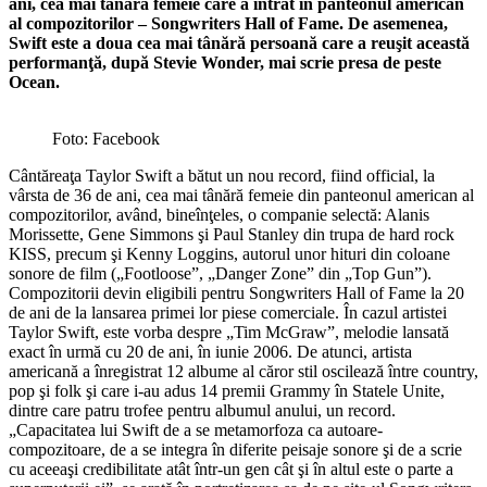
ani, cea mai tânără femeie care a intrat în panteonul american
al compozitorilor – Songwriters Hall of Fame. De asemenea,
Swift este a doua cea mai tânără persoană care a reuşit această
performanţă, după Stevie Wonder, mai scrie presa de peste
Ocean.
Foto: Facebook
Cântăreaţa Taylor Swift a bătut un nou record, fiind official, la
vârsta de 36 de ani, cea mai tânără femeie din panteonul american al
compozitorilor, având, bineînţeles, o companie selectă: Alanis
Morissette, Gene Simmons şi Paul Stanley din trupa de hard rock
KISS, precum şi Kenny Loggins, autorul unor hituri din coloane
sonore de film („Footloose”, „Danger Zone” din „Top Gun”).
Compozitorii devin eligibili pentru Songwriters Hall of Fame la 20
de ani de la lansarea primei lor piese comerciale. În cazul artistei
Taylor Swift, este vorba despre „Tim McGraw”, melodie lansată
exact în urmă cu 20 de ani, în iunie 2006. De atunci, artista
americană a înregistrat 12 albume al căror stil oscilează între country,
pop şi folk şi care i-au adus 14 premii Grammy în Statele Unite,
dintre care patru trofee pentru albumul anului, un record.
„Capacitatea lui Swift de a se metamorfoza ca autoare-
compozitoare, de a se integra în diferite peisaje sonore şi de a scrie
cu aceeaşi credibilitate atât într-un gen cât şi în altul este o parte a