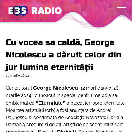
Cu vocea sa caldă, George
Nicolescu a dăruit celor din
jur lumina eternităţii
27 martie
08:02
George Nicolescu
Cantautorul
(12 martie 1950-26
martie 2024), cunoscut în special pentru melodia sa
“Eternitate”
emblematică
a plecat ieri spre…eternitate.
Moartea artistului (orb) a fost anunţată de Andrei
Păunescu şi confirmată de Asociaţia Nevăzătorilor din
România precum şi de alţi artişti de pe scena muzicală