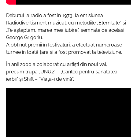
Debutul la radio a fost în 1973, la emisiunea
Radiodivertisment muzical, cu melodiile „Eternitate” şi
„Te aşteptam, marea mea iubire”, semnate de acelaşi
George Grigoriu.
A obţinut premii în festivaluri, a efectuat numeroase
turnee în toată ţara şi a fost promovat la televiziune.
În anii 2000 a colaborat cu artişti din noul val,
precum trupa „UNU2” – „Cântec pentru sănătatea
ierbii” şi Shift – “Viaţa-i de vină”.