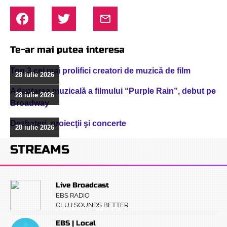
Te-ar mai putea interesa
Top 3 cei mai prolifici creatori de muzică de film
28 iulie 2026
Adaptarea muzicală a filmului “Purple Rain”, debut pe
28 iulie 2026
Broadway
Dezbateri, proiecţii şi concerte
28 iulie 2026
STREAMS
Live Broadcast
EBS RADIO
CLUJ SOUNDS BETTER
EBS | Local