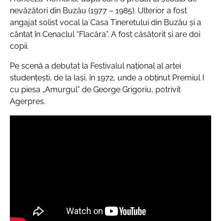
nevăzători din Buzău (1977 – 1985). Ulterior a fost
angajat solist vocal la Casa Tineretului din Buzău şi a
cântat în Cenaclul “Flacăra”. A fost căsătorit şi are doi
copii.
Pe scenă a debutat la Festivalul naţional al artei
studenţeşti, de la Iaşi, în 1972, unde a obţinut Premiul I
cu piesa „Amurgul” de George Grigoriu, potrivit
Agerpres.