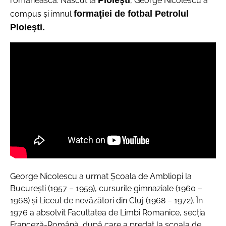
Ploieşti
românească. Născut la
, George Nicolescu a
formaţiei de fotbal Petrolul
compus şi imnul
Ploieşti.
George Nicolescu a urmat Şcoala de Ambliopi la
Bucureşti (1957 – 1959), cursurile gimnaziale (1960 –
1968) şi Liceul de nevăzători din Cluj (1968 – 1972). În
1976 a absolvit Facultatea de Limbi Romanice, secţia
Franceză-Română, după care a predat la şcoala de