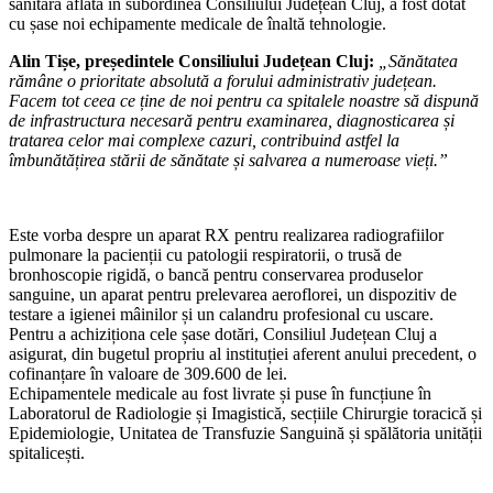
sanitară aflată în subordinea Consiliului Județean Cluj, a fost dotat
cu șase noi echipamente medicale de înaltă tehnologie.
Alin Tișe, președintele Consiliului Județean Cluj:
„
Sănătatea
rămâne o prioritate absolută a forului administrativ județean.
Facem tot ceea ce ține de noi pentru ca spitalele noastre să dispună
de infrastructura necesară pentru examinarea, diagnosticarea și
tratarea celor mai complexe cazuri, contribuind astfel la
îmbunătățirea stării de sănătate și salvarea a numeroase vieți.”
Este vorba despre un aparat RX pentru realizarea radiografiilor
pulmonare la pacienții cu patologii respiratorii, o trusă de
bronhoscopie rigidă, o bancă pentru conservarea produselor
sanguine, un aparat pentru prelevarea aeroflorei, un dispozitiv de
testare a igienei mâinilor și un calandru profesional cu uscare.
Pentru a achiziționa cele șase dotări, Consiliul Județean Cluj a
asigurat, din bugetul propriu al instituției aferent anului precedent, o
cofinanțare în valoare de 309.600 de lei.
Echipamentele medicale au fost livrate și puse în funcțiune în
Laboratorul de Radiologie și Imagistică, secțiile Chirurgie toracică și
Epidemiologie, Unitatea de Transfuzie Sanguină și spălătoria unității
spitalicești.