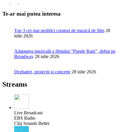
Te-ar mai putea interesa
Top 3 cei mai prolifici creatori de muzică de film
28
iulie 2026
Adaptarea muzicală a filmului “Purple Rain”, debut pe
Broadway
28 iulie 2026
Dezbateri, proiecţii şi concerte
28 iulie 2026
Streams
Live Broadcast
EBS Radio
Cluj Sounds Better