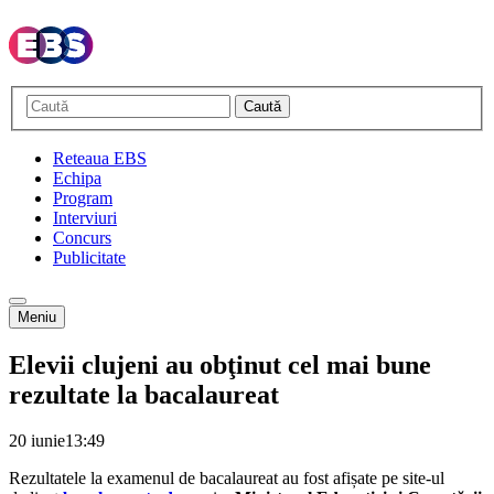
Caută
Reteaua EBS
Echipa
Program
Interviuri
Concurs
Publicitate
Meniu
Elevii clujeni au obţinut cel mai bune
rezultate la bacalaureat
20 iunie
13:49
Rezultatele la examenul de bacalaureat au fost afișate pe site-ul