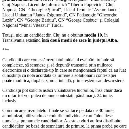
Cluj-Napoca, Liceul de Informatică “Tiberiu Popoviciu” Cluj-
Napoca, CN “Gheorghe Şincai”, Liceul Teoretic “Avram Iancu”,
Liceul Unitarian “Janos Zsigmond”, CN Pedagogic “Gheorghe
Lazăr”, CN “George Bariţiu”, CN “George Coşbuc” şi Colegiul
Naţional “Mihai Viteazul” Turda.
Totuşi, nici un candidat din Cluj nu a obţinut
media 10
, în
Transilvania existând însă
două medii de zece în judeţul Alba
.
***
Candidații care contestă rezultatul inițial al evaluării trebuie să
completeze, să semneze și să depună/ transmită prin mijloace
electronice și o declarație-tip în care se menționează faptul că au luat
cunoștință că nota acordată ca urmare a soluționării contestației
poate modifica, după caz, nota inițială, prin creștere sau descreștere.
Candidaţii pot solicita astăzi vizualizarea lucrărilor, însă chiar dacă
nu o fac tot vor putea depune contestaţii până marţi, 24 iunie,
inclusiv.
Comunicarea rezultatelor finale se va face pe data de 30 iunie,
anonimizat, utilizându-se codurile individuale care înlocuiesc
numele și prenumele candidaților. Aceste coduri au fost distribuite
candidaților, pe bază de semnătură de primire, la prima probă pe care