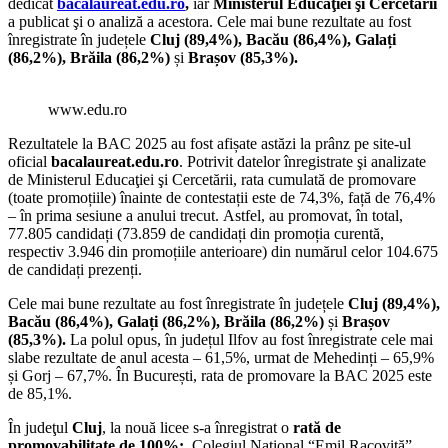
dedicat
bacalaureat.edu.ro
,
iar
Ministerul Educaţiei şi Cercetării
a publicat şi o analiză a acestora. Cele mai bune rezultate au fost
înregistrate în județele
Cluj (89,4%),
Bacău (86,4%), Galați
(86,2%), Brăila (86,2%)
și
Brașov (85,3%).
www.edu.ro
Rezultatele la BAC 2025 au fost afișate astăzi la prânz pe site-ul
oficial
bacalaureat.edu.ro
. Potrivit datelor înregistrate şi analizate
de Ministerul Educaţiei şi Cercetării, rata cumulată de promovare
(toate promoțiile) înainte de contestații este de 74,3%, față de 76,4%
– în prima sesiune a anului trecut. Astfel, au promovat, în total,
77.805 candidați (73.859 de candidați din promoția curentă,
respectiv 3.946 din promoțiile anterioare) din numărul celor 104.675
de candidați prezenți.
Cele mai bune rezultate au fost înregistrate în județele
Cluj (89,4%),
Bacău (86,4%), Galați (86,2%), Brăila (86,2%)
și
Brașov
(85,3%).
La polul opus, în județul Ilfov au fost înregistrate cele mai
slabe rezultate de anul acesta – 61,5%, urmat de Mehedinți – 65,9%
și Gorj – 67,7%. În București, rata de promovare la BAC 2025 este
de 85,1%.
În judeţul
Cluj
, la nouă licee s-a înregistrat o
rată de
promovabilitate de 100%:
Colegiul Naţional “Emil Racoviţă”