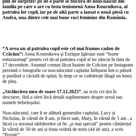
plin de surprize: pe de o parte se bucură de noul-născut din
familia pe care o are cu fosta tenismenă Anna Kournikova, al
patrulea lor copil, iar pe de altă parte a lansat o nouă piesă cu
Andra, una dintre cele mai bune voci feminine din România.
“A avea un al patrulea copil este cel mai frumos cadou de
Crăciun”:
Anna Kournikova şi Enrique Iglesias sunt “foarte
entuziasmaţi” pentru cel de-al patrulea copil al lor născut în data de
17 decembrie. Anunțul comun făcut înainte de Crăciun pe Instagram
prezintă o fotografie cu nou-născutul cuplului înfășurat într-o pătură
și purtând o căciulă de spital, în timp ce se cuibărește lângă un leneș
de pluș.
„Strălucirea mea de soare 17.12.2025”
, au scris cei doi în
descriere, fără a oferi încă detalii suplimentare despre sexul sau
numele bebelușului.
Nou-născutul, care li se alătură gemenilor cuplului, Lucy și
Nicholas, în vârstă de 8 ani, și fiicei sale, Mary, în vârstă de 5 ani , a
făcut ca sezonul sărbătorilor să fie „și mai special” pentru cântărețul
în vârstă de 50 de ani și fosta vedetă de tenis (44 de ani), a scris
“People”.