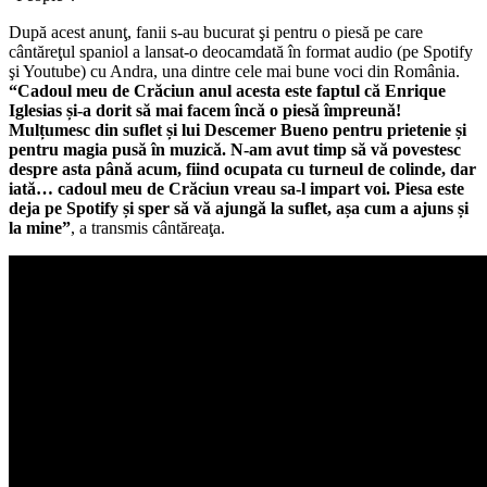
După acest anunţ, fanii s-au bucurat şi pentru o piesă pe care
cântăreţul spaniol a lansat-o deocamdată în format audio (pe Spotify
şi Youtube) cu Andra, una dintre cele mai bune voci din România.
“Cadoul meu de Crăciun anul acesta este faptul că Enrique
Iglesias și-a dorit să mai facem încă o piesă împreună!
Mulțumesc din suflet și lui Descemer Bueno pentru prietenie și
pentru magia pusă în muzică. N-am avut timp să vă povestesc
despre asta până acum, fiind ocupata cu turneul de colinde, dar
iată… cadoul meu de Crăciun vreau sa-l impart voi. Piesa este
deja pe Spotify și sper să vă ajungă la suflet, așa cum a ajuns și
la mine”
, a transmis cântăreaţa.