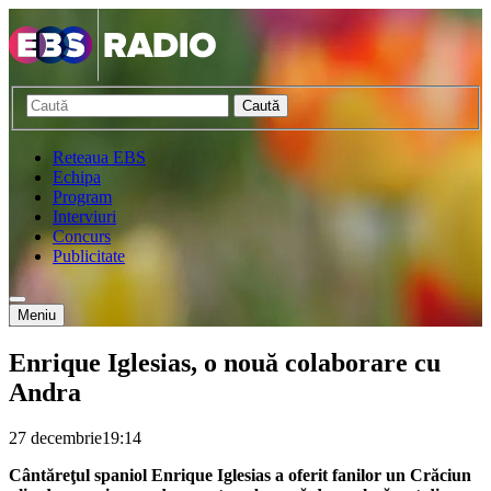
Caută
Reteaua EBS
Echipa
Program
Interviuri
Concurs
Publicitate
Meniu
Enrique Iglesias, o nouă colaborare cu
Andra
27 decembrie
19:14
Cântăreţul spaniol Enrique Iglesias a oferit fanilor un Crăciun